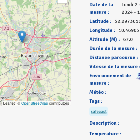
Date de la
Lundi 2
mesure :
2024 - 
Latitude :
52.297361
Longitude :
10.46905
Altitude (M) :
67.0
Durée de la mesure :
Distance parcourue :
Vitesse de la mesure 
Environnement de
mesure :
Météo :
Tags :
Leaflet | ©
OpenStreetMap
contributors
safecast
Description :
Temperature :