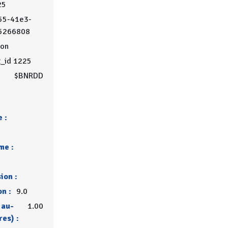
25
55-41e3-
5266808
on
t_id 1225
$BNRDD
 :
me :
ion :
on :
9.0
 au-
1.00
res) :