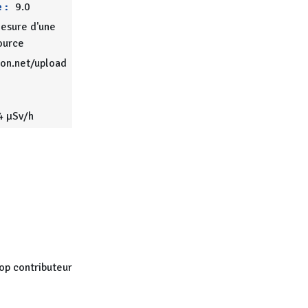
 :
9.0
esure d'une
ource
ion.net/upload
4 µSv/h
op contributeur