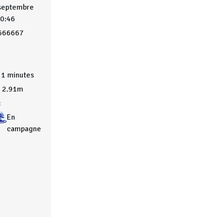
 septembre
10:46
666667
1 minutes
2.91m
:
En
campagne