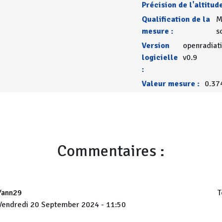
Précision de l'altitude
Qualification de la
M
mesure :
s
Version
openradiat
logicielle
v0.9
:
Valeur mesure :
0.37
Commentaires :
Yann29
T
Vendredi 20 September 2024 - 11:50