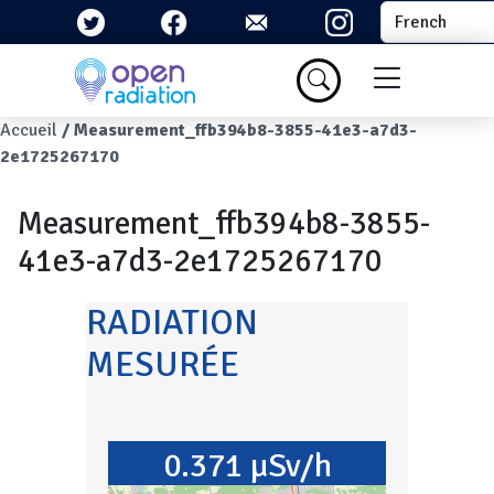
Aller au contenu principal
Select your la
Menu du com
Fil d'Ariane
Accueil
Measurement_ffb394b8-3855-41e3-a7d3-
2e1725267170
Measurement_ffb394b8-3855-
41e3-a7d3-2e1725267170
RADIATION
MESURÉE
0.371 µSv/h