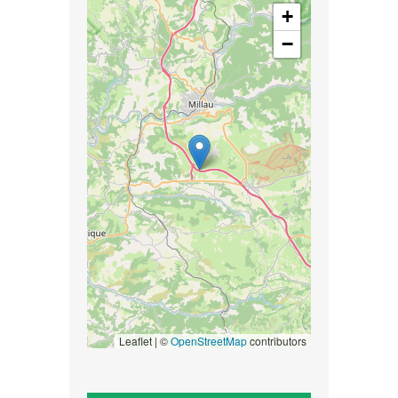
+
−
Leaflet | ©
OpenStreetMap
contributors