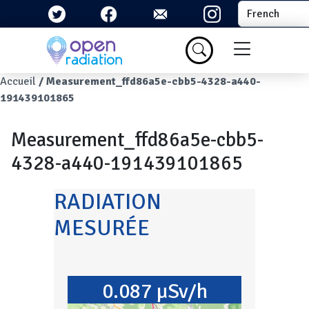
Aller au contenu principal
Select your la
Menu du com
Fil d'Ariane
Accueil
Measurement_ffd86a5e-cbb5-4328-a440-
191439101865
Measurement_ffd86a5e-cbb5-
4328-a440-191439101865
RADIATION
MESURÉE
0.087 µSv/h