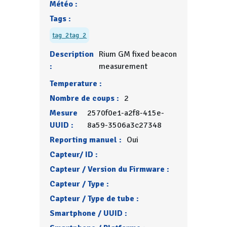
Météo :
Tags :
tag_2
tag_2
Description
Rium GM fixed beacon
:
measurement
Temperature :
Nombre de coups :
2
Mesure
2570f0e1-a2f8-415e-
UUID :
8a59-3506a3c27348
Reporting manuel :
Oui
Capteur/ ID :
Capteur / Version du Firmware :
Capteur / Type :
Capteur / Type de tube :
Smartphone / UUID :