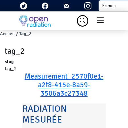
Aller au contenu principal
Select your la
Menu du com
Fil d'Ariane
Accueil
Tag_2
tag_2
slug
tag_2
Measurement_2570f0e1-
a2f8-415e-8a59-
3506a3c27348
RADIATION
MESURÉE