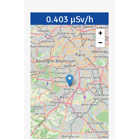
0.403 µSv/h
+
−