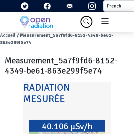
Aller au contenu principal
Select your la
Menu du com
Fil d'Ariane
Accueil
Measurement_5a7f9fd6-8152-4349-be61-
863e299f5e74
Measurement_5a7f9fd6-8152-
4349-be61-863e299f5e74
RADIATION
MESURÉE
40.106 µSv/h