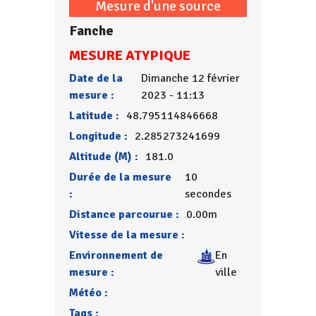
Mesure d'une source
Fanche
MESURE ATYPIQUE
Date de la
Dimanche 12 février
mesure :
2023 - 11:13
Latitude :
48.795114846668
Longitude :
2.285273241699
Altitude (M) :
181.0
Durée de la mesure
10
:
secondes
Distance parcourue :
0.00m
Vitesse de la mesure :
Environnement de
En
mesure :
ville
Météo :
Tags :