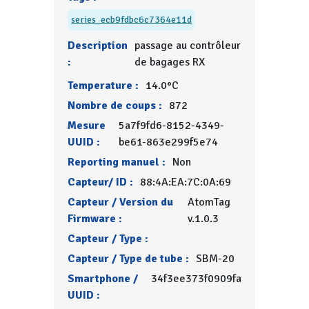
series_ecb9fdbc6c7364e11d
Description
passage au contrôleur
:
de bagages RX
Temperature :
14.0°C
Nombre de coups :
872
Mesure
5a7f9fd6-8152-4349-
UUID :
be61-863e299f5e74
Reporting manuel :
Non
Capteur/ ID :
88:4A:EA:7C:0A:69
Capteur / Version du
AtomTag
Firmware :
v.1.0.3
Capteur / Type :
Capteur / Type de tube :
SBM-20
Smartphone /
34f3ee373f0909fa
UUID :