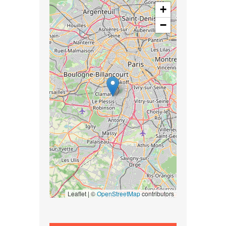
+
−
Leaflet | ©
OpenStreetMap
contributors