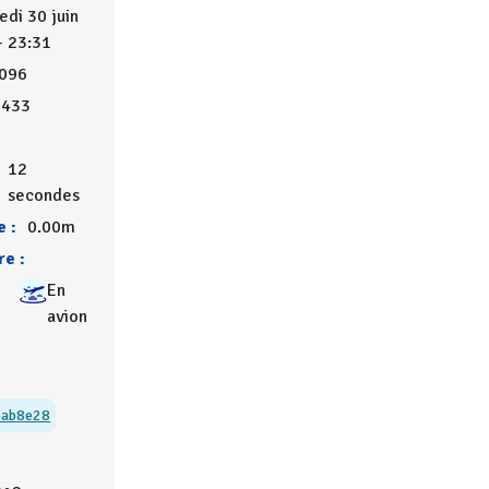
edi 30 juin
- 23:31
096
5433
12
secondes
 :
0.00m
re :
En
avion
3ab8e28