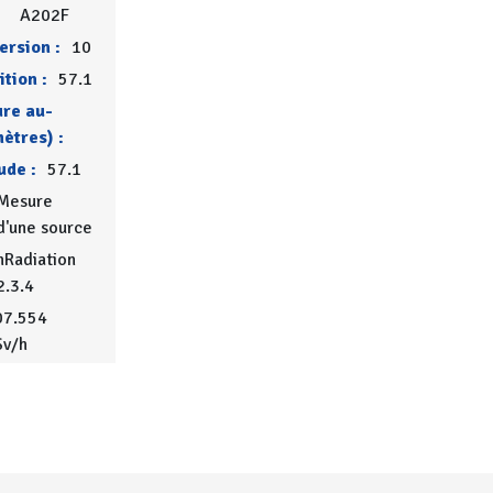
A202F
ersion :
10
ition :
57.1
ure au-
ètres) :
ude :
57.1
Mesure
d'une source
Radiation
2.3.4
07.554
Sv/h