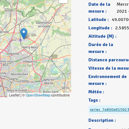
Date de la
Mercr
mesure :
2021 
Latitude :
49.0070
Longitude :
2.585
Altitude (M) :
Durée de la
mesure :
Distance parcourue
Vitesse de la mesu
Environnement de
mesure :
Météo :
Leaflet | ©
OpenStreetMap
contributors
Tags :
series_7e800e81592
Description :