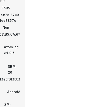
0°C
2305
-4e7c-47a0-
2fee7857c
:
Non
57:B5:CA:67
AtomTag
v.1.0.3
SBM-
20
f3edf3f3bb3
Android
SM-