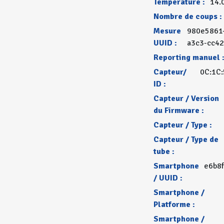
Temperature :
14.
Nombre de coups :
Mesure
980e5861
UUID :
a3c3-cc4
Reporting manuel 
Capteur/
0C:1C:
ID :
Capteur / Version
du Firmware :
Capteur / Type :
Capteur / Type de
tube :
Smartphone
e6b8f
/ UUID :
Smartphone /
Platforme :
Smartphone /