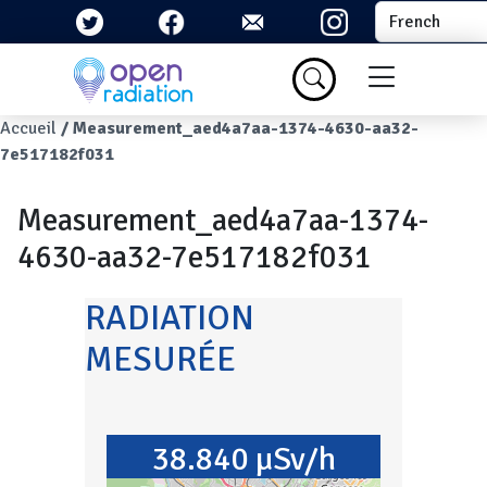
Aller au contenu principal
Select your la
Menu du com
Fil d'Ariane
Accueil
Measurement_aed4a7aa-1374-4630-aa32-
7e517182f031
Measurement_aed4a7aa-1374-
4630-aa32-7e517182f031
RADIATION
MESURÉE
38.840 µSv/h