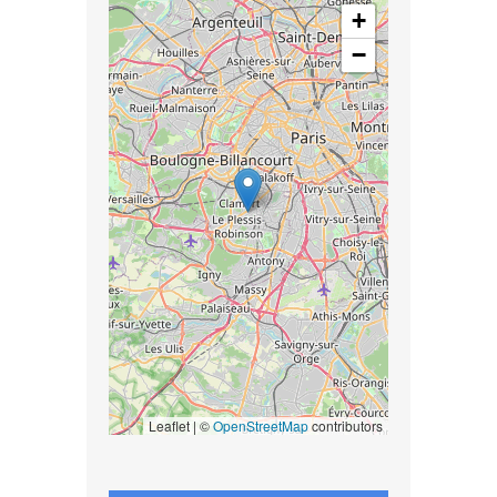
+
−
Leaflet | ©
OpenStreetMap
contributors