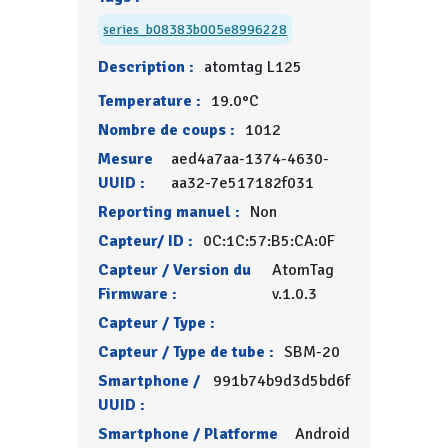
series_b08383b005e8996228
Description :
atomtag L125
Temperature :
19.0°C
Nombre de coups :
1012
Mesure
aed4a7aa-1374-4630-
UUID :
aa32-7e517182f031
Reporting manuel :
Non
Capteur/ ID :
0C:1C:57:B5:CA:0F
Capteur / Version du
AtomTag
Firmware :
v.1.0.3
Capteur / Type :
Capteur / Type de tube :
SBM-20
Smartphone /
991b74b9d3d5bd6f
UUID :
Smartphone / Platforme
Android