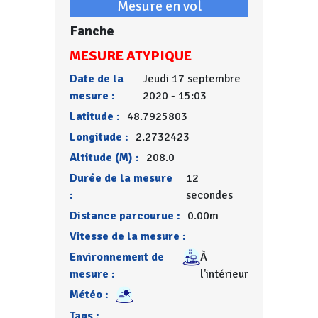
Mesure en vol
Fanche
MESURE ATYPIQUE
Date de la
Jeudi 17 septembre
mesure :
2020 - 15:03
Latitude :
48.7925803
Longitude :
2.2732423
Altitude (M) :
208.0
Durée de la mesure
12
:
secondes
Distance parcourue :
0.00m
Vitesse de la mesure :
Environnement de
À
mesure :
l'intérieur
Météo :
Tags :