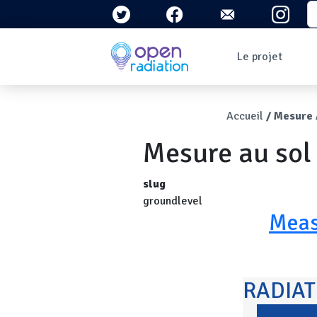
Aller au contenu principal
S
Navigation 
Le projet
Qui sommes-nous ?
Le contexte
Fil d'Ari
Accueil
Mesure 
Qu'est-ce que la
radioactivité ?
Mesure au sol
Question/Réponses
Lettres
d'information
slug
groundlevel
Meas
RADIA