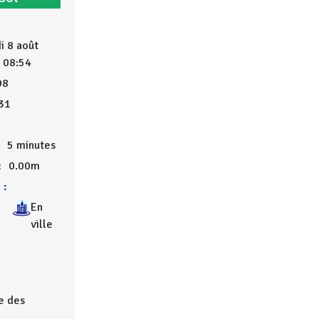
 8 août
 08:54
98
31
:
5 minutes
:
0.00m
 :
En
ville
e des
.