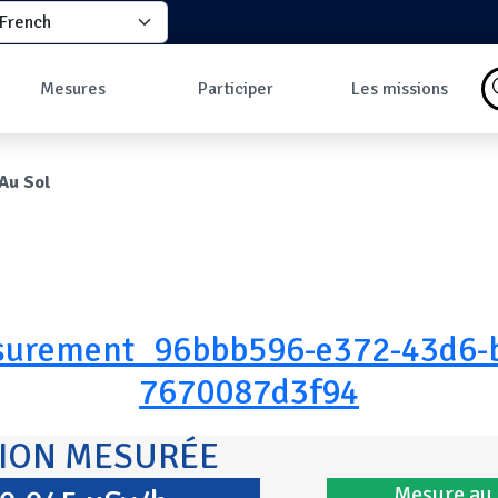
elect your language
principale
Mesures
Participer
Les missions
Pourquoi faire des
Comment participer
Qu'est-ce qu'une
mesures ?
?
mission ?
ane
Au Sol
Les données
Comment prendre
Missions en cours
Carte des mesures
une mesure ?
Les missions
au sol
Pourquoi rejoindre
Carte des mesures
la communauté ?
en vol
Développeurs
Tableau de bord
Mesures les plus
commentées
urement_96bbb596-e372-43d6-
7670087d3f94
TION MESURÉE
Mesure au 