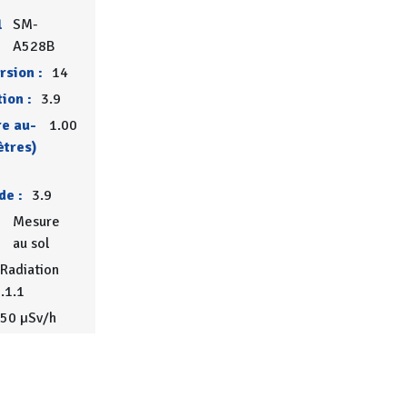
l
SM-
A528B
rsion :
14
ion :
3.9
re au-
1.00
ètres)
de :
3.9
Mesure
au sol
Radiation
.1.1
150 µSv/h