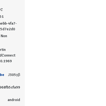
°C
51
ebb-4fa7-
a5d7e2d0
Non
rtin
dConnect
.0.1969
ube
J305γβ
968fb5cfa99
android