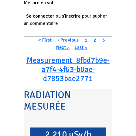
Mesure en vol
Se connecter
ou
s'inscrire
pour publier
un commentaire
Pagination
Première page
Page précédente
Page
Page courante
Page
Page suivan
« First
‹ Previous
1
2
3
Dernière page
Next ›
Last »
Measurement_8fbd7b9e-
a7f4-4f63-b0ac-
d7853bae2771
RADIATION
MESURÉE
2.210 µSv/h