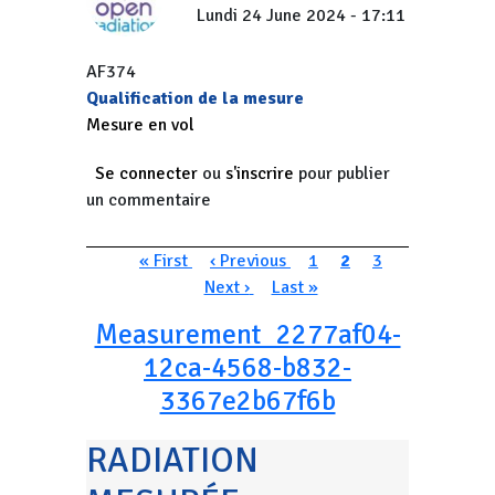
Lundi 24 June 2024 - 17:11
AF374
Qualification de la mesure
Mesure en vol
Se connecter
ou
s'inscrire
pour publier
un commentaire
Pagination
Première page
Page précédente
Page
Page courante
Page
Page suivan
« First
‹ Previous
1
2
3
Dernière page
Next ›
Last »
Measurement_2277af04-
12ca-4568-b832-
3367e2b67f6b
RADIATION