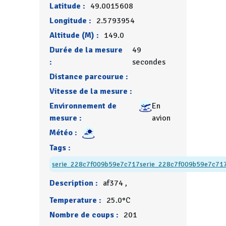
Latitude :
49.0015608
Longitude :
2.5793954
Altitude (M) :
149.0
Durée de la mesure
49
:
secondes
Distance parcourue :
Vitesse de la mesure :
Environnement de
En
mesure :
avion
Météo :
Tags :
serie_228c7f009b59e7c717
serie_228c7f009b59e7c71
Description :
af374 ,
Temperature :
25.0°C
Nombre de coups :
201