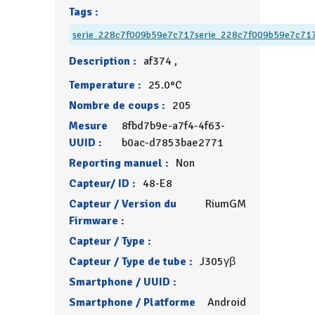
Tags :
serie_228c7f009b59e7c717
serie_228c7f009b59e7c71
Description :
af374 ,
Temperature :
25.0°C
Nombre de coups :
205
Mesure
8fbd7b9e-a7f4-4f63-
UUID :
b0ac-d7853bae2771
Reporting manuel :
Non
Capteur/ ID :
48-E8
Capteur / Version du
RiumGM
Firmware :
Capteur / Type :
Capteur / Type de tube :
J305γβ
Smartphone / UUID :
Smartphone / Platforme
Android