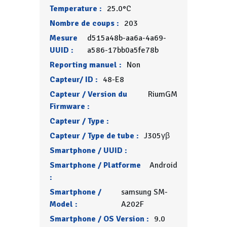
Temperature :
25.0°C
Nombre de coups :
203
Mesure
d515a48b-aa6a-4a69-
UUID :
a586-17bb0a5fe78b
Reporting manuel :
Non
Capteur/ ID :
48-E8
Capteur / Version du
RiumGM
Firmware :
Capteur / Type :
Capteur / Type de tube :
J305γβ
Smartphone / UUID :
Smartphone / Platforme
Android
:
Smartphone /
samsung SM-
Model :
A202F
Smartphone / OS Version :
9.0