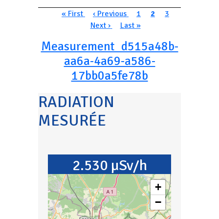
Pagination
Première page
Page précédente
Page
Page courante
Page
Page suivan
« First
‹ Previous
1
2
3
Dernière page
Next ›
Last »
Measurement_d515a48b-
aa6a-4a69-a586-
17bb0a5fe78b
RADIATION
MESURÉE
2.530 µSv/h
+
−