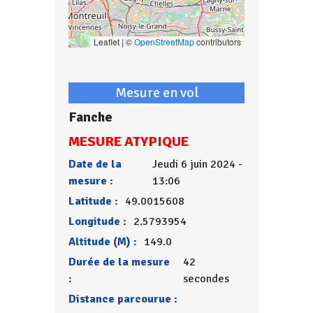
Leaflet | ©
OpenStreetMap
contributors
Mesure en vol
Fanche
MESURE ATYPIQUE
Date de la
Jeudi 6 juin 2024 -
mesure :
13:06
Latitude :
49.0015608
Longitude :
2.5793954
Altitude (M) :
149.0
Durée de la mesure
42
:
secondes
Distance parcourue :