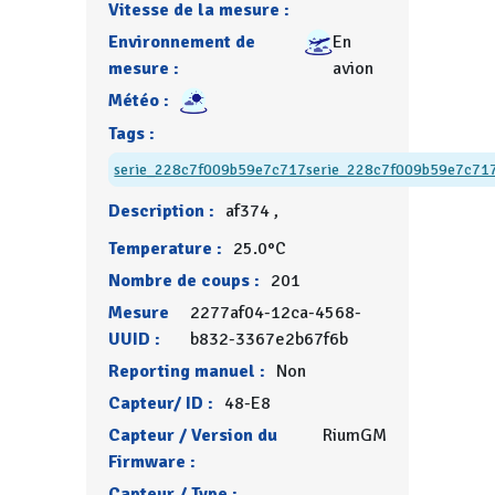
Vitesse de la mesure :
Environnement de
En
mesure :
avion
Météo :
Tags :
serie_228c7f009b59e7c717
serie_228c7f009b59e7c71
Description :
af374 ,
Temperature :
25.0°C
Nombre de coups :
201
Mesure
2277af04-12ca-4568-
UUID :
b832-3367e2b67f6b
Reporting manuel :
Non
Capteur/ ID :
48-E8
Capteur / Version du
RiumGM
Firmware :
Capteur / Type :