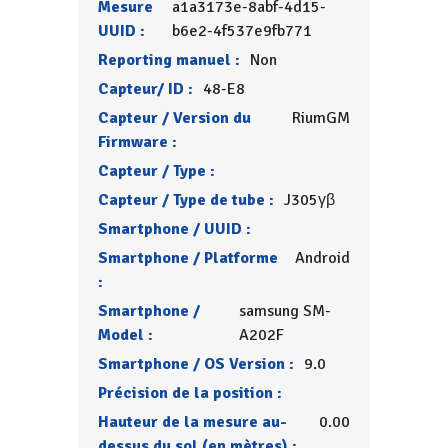
Mesure
a1a3173e-8abf-4d15-
UUID :
b6e2-4f537e9fb771
Reporting manuel :
Non
Capteur/ ID :
48-E8
Capteur / Version du
RiumGM
Firmware :
Capteur / Type :
Capteur / Type de tube :
J305γβ
Smartphone / UUID :
Smartphone / Platforme
Android
:
Smartphone /
samsung SM-
Model :
A202F
Smartphone / OS Version :
9.0
Précision de la position :
Hauteur de la mesure au-
0.00
dessus du sol (en mètres) :