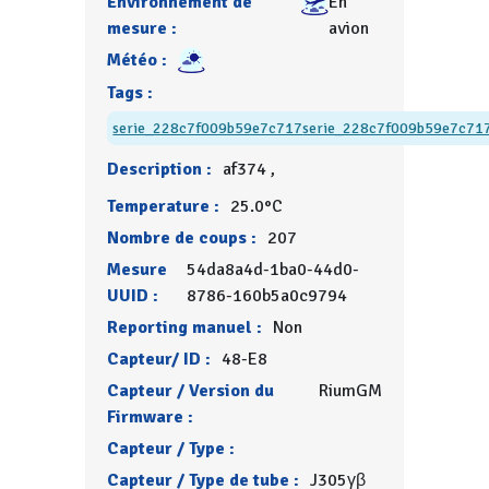
Environnement de
En
mesure :
avion
Météo :
Tags :
serie_228c7f009b59e7c717
serie_228c7f009b59e7c71
Description :
af374 ,
Temperature :
25.0°C
Nombre de coups :
207
Mesure
54da8a4d-1ba0-44d0-
UUID :
8786-160b5a0c9794
Reporting manuel :
Non
Capteur/ ID :
48-E8
Capteur / Version du
RiumGM
Firmware :
Capteur / Type :
Capteur / Type de tube :
J305γβ