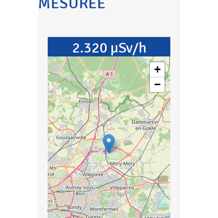
MESURÉE
2.320 µSv/h
+
−