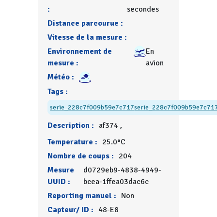
:
secondes
Distance parcourue :
Vitesse de la mesure :
Environnement de
En
mesure :
avion
Météo :
Tags :
serie_228c7f009b59e7c717
serie_228c7f009b59e7c71
Description :
af374 ,
Temperature :
25.0°C
Nombre de coups :
204
Mesure
d0729eb9-4838-4949-
UUID :
bcea-1ffea03dac6c
Reporting manuel :
Non
Capteur/ ID :
48-E8