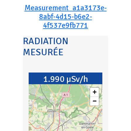
Measurement_a1a3173e-
8abf-4d15-b6e2-
4f537e9fb771
RADIATION
MESURÉE
1.990 µSv/h
+
−