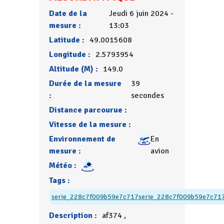
Date de la
Jeudi 6 juin 2024 -
mesure :
13:03
Latitude :
49.0015608
Longitude :
2.5793954
Altitude (M) :
149.0
Durée de la mesure
39
:
secondes
Distance parcourue :
Vitesse de la mesure :
Environnement de
En
mesure :
avion
Météo :
Tags :
serie_228c7f009b59e7c717
serie_228c7f009b59e7c71
Description :
af374 ,