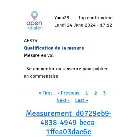
Yann29
Top contributeur
Lundi 24 June 2024 - 17:12
AF374
Qualification de la mesure
Mesure en vol
Se connecter
ou
s'inscrire
pour publier
un commentaire
Pagination
Première page
Page précédente
Page
Page courante
Page
Page suivan
« First
‹ Previous
1
2
3
Dernière page
Next ›
Last »
Measurement_d0729eb9-
4838-4949-bcea-
1ffea03dac6c