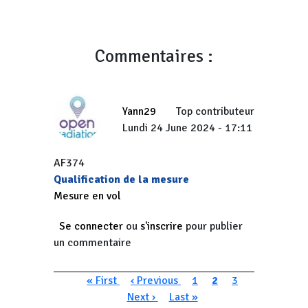
Commentaires :
Yann29
Top contributeur
Lundi 24 June 2024 - 17:11
AF374
Qualification de la mesure
Mesure en vol
Se connecter
ou
s'inscrire
pour publier
un commentaire
Pagination
Première page
Page précédente
Page
Page courante
Page
Page suivan
« First
‹ Previous
1
2
3
Dernière page
Next ›
Last »