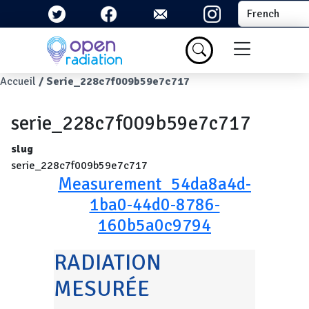
Aller au contenu principal
Select your la
Menu du com
Fil d'Ariane
Accueil
Serie_228c7f009b59e7c717
serie_228c7f009b59e7c717
slug
serie_228c7f009b59e7c717
Measurement_54da8a4d-
1ba0-44d0-8786-
160b5a0c9794
RADIATION
MESURÉE