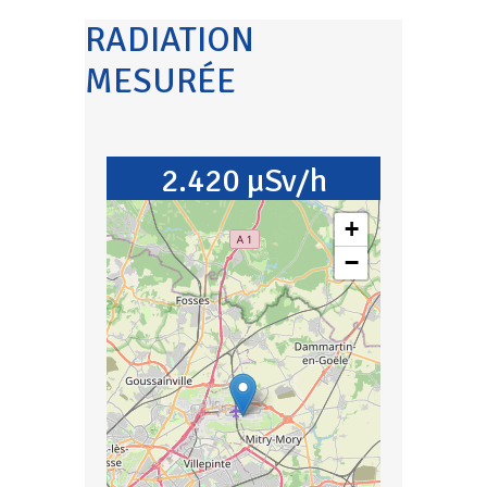
RADIATION
MESURÉE
2.420 µSv/h
+
−