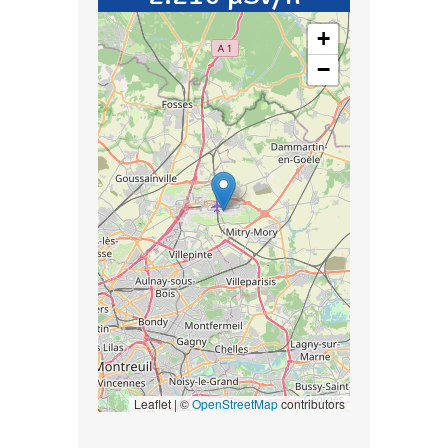
+
−
Leaflet | ©
OpenStreetMap
contributors