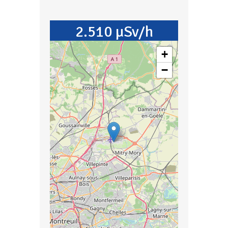
2.510 µSv/h
+
−