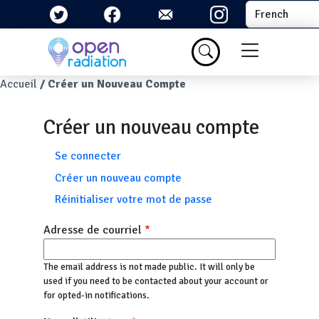
Aller au contenu principal
Select your la
Menu du com
Fil d'Ariane
Accueil
Créer un Nouveau Compte
Créer un nouveau compte
Onglets principaux
Se connecter
Créer un nouveau compte
Réinitialiser votre mot de passe
Adresse de courriel
The email address is not made public. It will only be
used if you need to be contacted about your account or
for opted-in notifications.