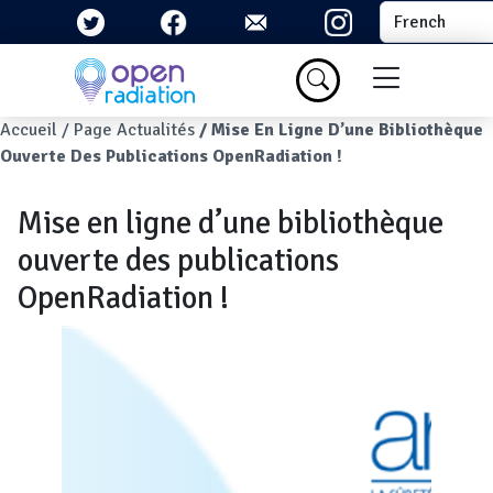
Aller au contenu principal
Select your la
Menu du com
Fil d'Ariane
Accueil
Page Actualités
Mise En Ligne D’une Bibliothèque
Ouverte Des Publications OpenRadiation !
Mise en ligne d’une bibliothèque
ouverte des publications
OpenRadiation !