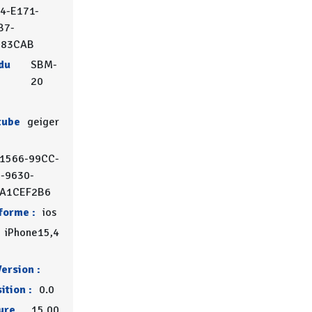
4-E171-
B7-
683CAB
du
SBM-
20
tube
geiger
1566-99CC-
-9630-
A1CEF2B6
forme :
ios
iPhone15,4
ersion :
ition :
0.0
ure
15.00