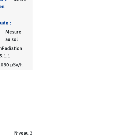
en
tude :
Mesure
au sol
nRadiation
3.1.1
.060 µSv/h
Niveau 3