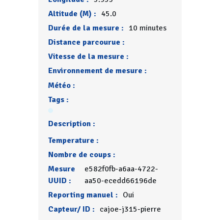
Altitude (M) :
45.0
Durée de la mesure :
10 minutes
Distance parcourue :
Vitesse de la mesure :
Environnement de mesure :
Météo :
Tags :
Description :
Temperature :
Nombre de coups :
Mesure
e582f0fb-a6aa-4722-
UUID :
aa50-ecedd66196de
Reporting manuel :
Oui
Capteur/ ID :
cajoe-j315-pierre