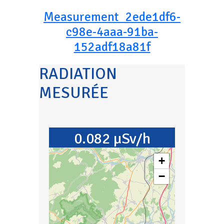
Measurement_2ede1df6-
c98e-4aaa-91ba-
152adf18a81f
RADIATION
MESURÉE
0.082 µSv/h
+
−