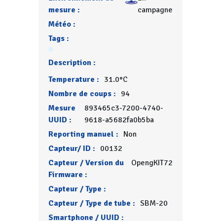
mesure :
campagne
Météo :
Tags :
Description :
Temperature :
31.0°C
Nombre de coups :
94
Mesure
893465c3-7200-4740-
UUID :
9618-a5682fa0b5ba
Reporting manuel :
Non
Capteur/ ID :
00132
Capteur / Version du
OpengKIT72
Firmware :
Capteur / Type :
Capteur / Type de tube :
SBM-20
Smartphone / UUID :