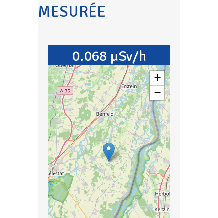
MESURÉE
0.068 µSv/h
+
−