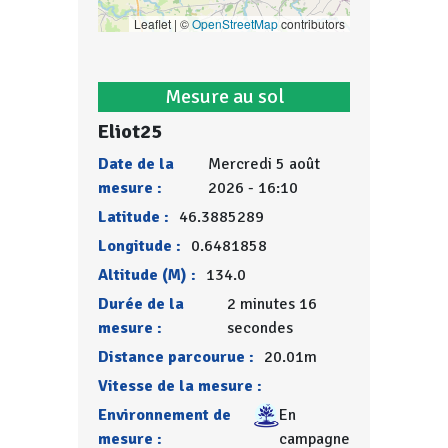
Leaflet | ©
OpenStreetMap
contributors
Mesure au sol
Eliot25
Date de la
Mercredi 5 août
mesure :
2026 - 16:10
Latitude :
46.3885289
Longitude :
0.6481858
Altitude (M) :
134.0
Durée de la
2 minutes 16
mesure :
secondes
Distance parcourue :
20.01m
Vitesse de la mesure :
Environnement de
En
mesure :
campagne