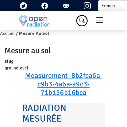
Aller au contenu principal
Select your la
Menu du com
Fil d'Ariane
Accueil
Mesure Au Sol
Mesure au sol
slug
groundlevel
Measurement_8b2fca6a-
c9b3-4a6a-a9c3-
71b156b16bca
RADIATION
MESURÉE