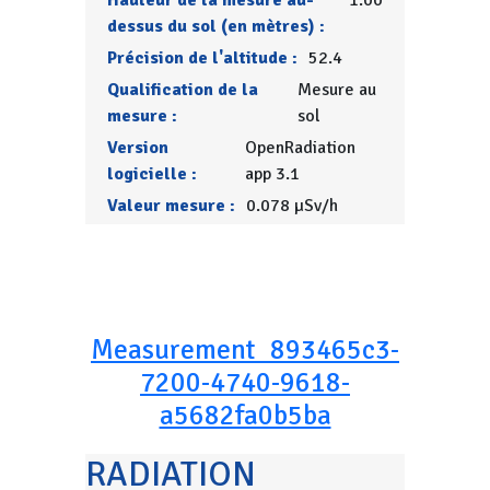
Hauteur de la mesure au-
1.00
dessus du sol (en mètres) :
Précision de l'altitude :
52.4
Qualification de la
Mesure au
mesure :
sol
Version
OpenRadiation
logicielle :
app 3.1
Valeur mesure :
0.078 µSv/h
Measurement_893465c3-
7200-4740-9618-
a5682fa0b5ba
RADIATION