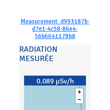
Measurement_d993187b-
d7e1-4c58-86e4-
56b6641178b8
RADIATION
MESURÉE
0.089 µSv/h
+
−