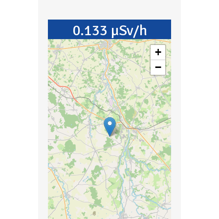
0.133 µSv/h
+
−