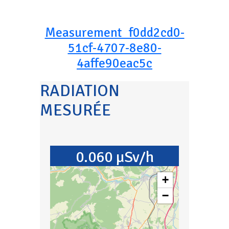
Measurement_f0dd2cd0-
51cf-4707-8e80-
4affe90eac5c
RADIATION
MESURÉE
0.060 µSv/h
+
−