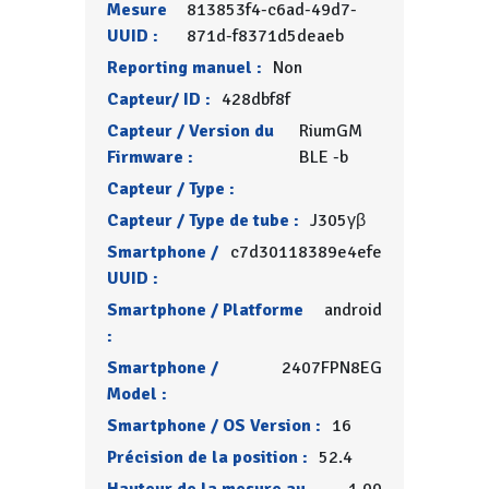
Mesure
813853f4-c6ad-49d7-
UUID :
871d-f8371d5deaeb
Reporting manuel :
Non
Capteur/ ID :
428dbf8f
Capteur / Version du
RiumGM
Firmware :
BLE -b
Capteur / Type :
Capteur / Type de tube :
J305γβ
Smartphone /
c7d30118389e4efe
UUID :
Smartphone / Platforme
android
:
Smartphone /
2407FPN8EG
Model :
Smartphone / OS Version :
16
Précision de la position :
52.4