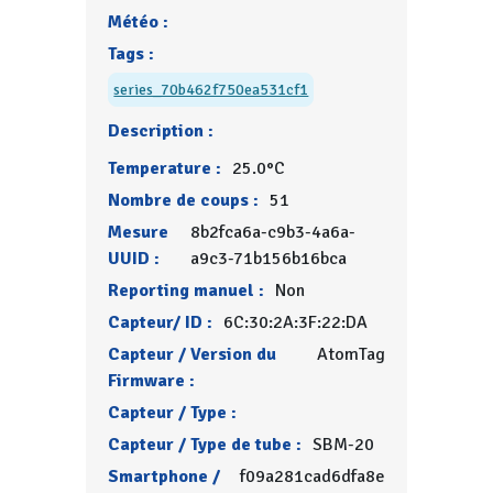
Météo :
Tags :
series_70b462f750ea531cf1
Description :
Temperature :
25.0°C
Nombre de coups :
51
Mesure
8b2fca6a-c9b3-4a6a-
UUID :
a9c3-71b156b16bca
Reporting manuel :
Non
Capteur/ ID :
6C:30:2A:3F:22:DA
Capteur / Version du
AtomTag
Firmware :
Capteur / Type :
Capteur / Type de tube :
SBM-20
Smartphone /
f09a281cad6dfa8e