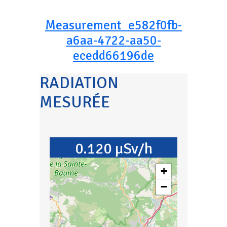
Measurement_e582f0fb-
a6aa-4722-aa50-
ecedd66196de
RADIATION
MESURÉE
0.120 µSv/h
+
−