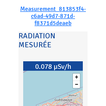
Measurement_813853f4-
c6ad-49d7-871d-
f8371d5deaeb
RADIATION
MESURÉE
0.078 µSv/h
+
−