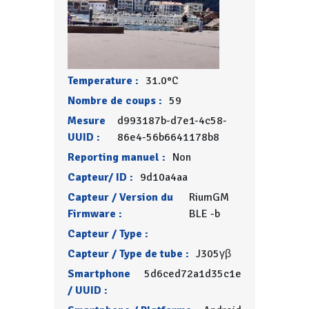
Temperature :
31.0°C
Nombre de coups :
59
Mesure
d993187b-d7e1-4c58-
UUID :
86e4-56b6641178b8
Reporting manuel :
Non
Capteur/ ID :
9d10a4aa
Capteur / Version du
RiumGM
Firmware :
BLE -b
Capteur / Type :
Capteur / Type de tube :
J305γβ
Smartphone
5d6ced72a1d35c1e
/ UUID :