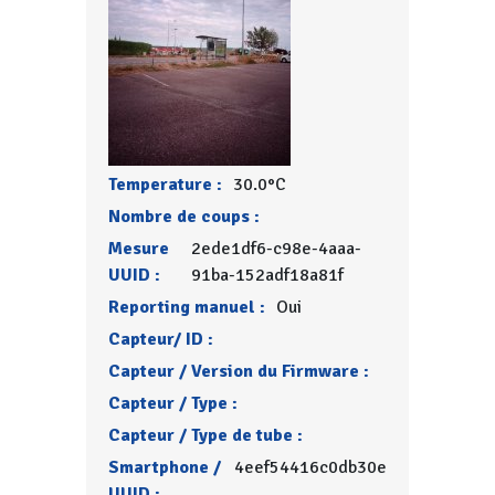
Temperature :
30.0°C
Nombre de coups :
Mesure
2ede1df6-c98e-4aaa-
UUID :
91ba-152adf18a81f
Reporting manuel :
Oui
Capteur/ ID :
Capteur / Version du Firmware :
Capteur / Type :
Capteur / Type de tube :
Smartphone /
4eef54416c0db30e
UUID :