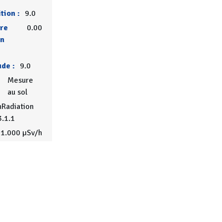
tion :
9.0
ure
0.00
en
ude :
9.0
Mesure
au sol
Radiation
3.1.1
1.000 µSv/h