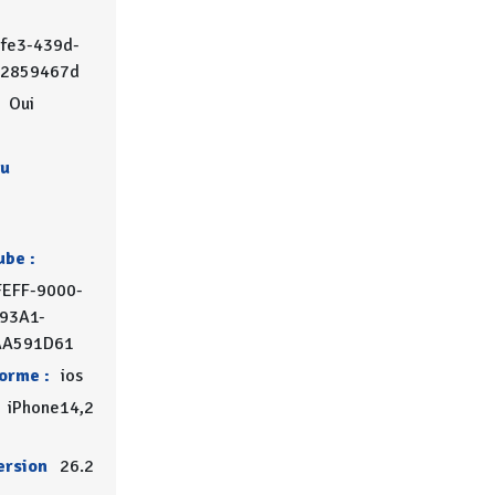
0fe3-439d-
42859467d
Oui
du
ube :
EFF-9000-
93A1-
AA591D61
orme :
ios
iPhone14,2
ersion
26.2