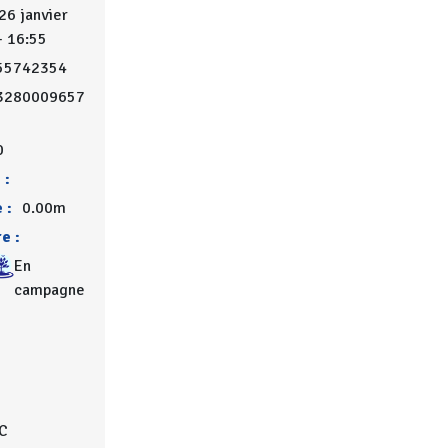
26 janvier
- 16:55
55742354
3280009657
0
 :
 :
0.00m
e :
En
campagne
°C