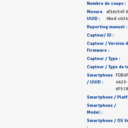
Nombre de coups :
Mesure
af16c54f-
UUID :
9bed-c02
Reporting manuel :
Capteur/ ID :
Capteur / Version 
Firmware :
Capteur / Type :
Capteur / Type de t
Smartphone
FDB0F
/ UUID :
4623-
6F57
Smartphone / Platf
Smartphone /
Model :
Smartphone / OS V
: