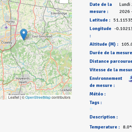
Date de la
Lundi 
mesure :
2026 
Latitude :
51.1153
Longitude
-0.1021
:
Altitude (M) :
105.
Durée de la mesure
Distance parcourue
Vitesse de la mesur
Environnement
de mesure :
Météo :
Leaflet | ©
OpenStreetMap
contributors
Tags :
Description :
Temperature :
8.0