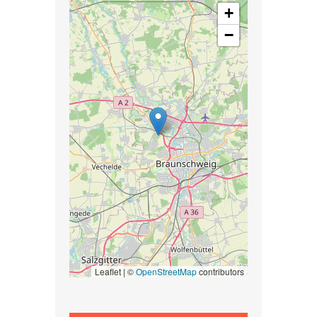
+
−
Leaflet | ©
OpenStreetMap
contributors