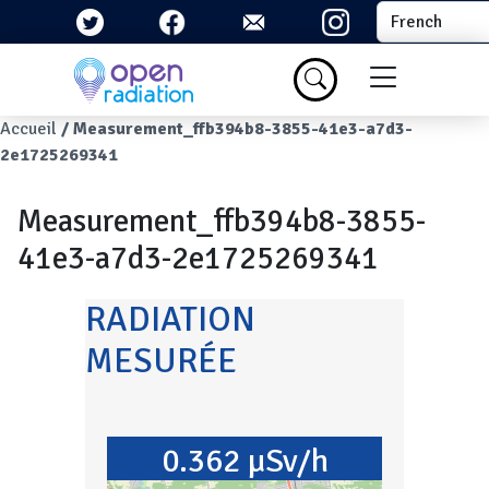
Aller au contenu principal
Select your la
Menu du com
Fil d'Ariane
Accueil
Measurement_ffb394b8-3855-41e3-a7d3-
2e1725269341
Measurement_ffb394b8-3855-
41e3-a7d3-2e1725269341
RADIATION
MESURÉE
0.362 µSv/h