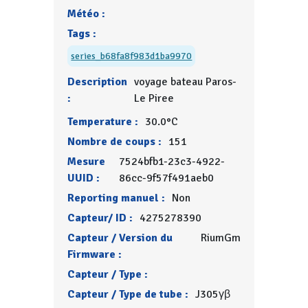
Météo :
Tags :
series_b68fa8f983d1ba9970
Description
voyage bateau Paros-
:
Le Piree
Temperature :
30.0°C
Nombre de coups :
151
Mesure
7524bfb1-23c3-4922-
UUID :
86cc-9f57f491aeb0
Reporting manuel :
Non
Capteur/ ID :
4275278390
Capteur / Version du
RiumGm
Firmware :
Capteur / Type :
Capteur / Type de tube :
J305γβ