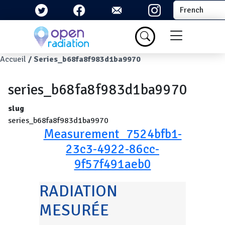
Aller au contenu principal
Select your la
Menu du com
Fil d'Ariane
Accueil
Series_b68fa8f983d1ba9970
series_b68fa8f983d1ba9970
slug
series_b68fa8f983d1ba9970
Measurement_7524bfb1-
23c3-4922-86cc-
9f57f491aeb0
RADIATION
MESURÉE