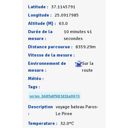
Latitude :
37.1145791
Longitude :
25.0917985
Altitude (M) :
63.0
Durée de la
10 minutes 41
mesure :
secondes
Distance parcourue :
8359.29m
Vitesse de la mesure :
Environnement de
Sur la
mesure :
route
Météo :
Tags :
series_b68fa8f983d1ba9970
Description
voyage bateau Paros-
:
Le Piree
Temperature :
32.0°C