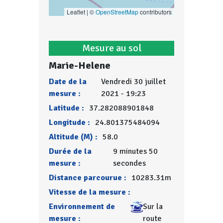
Leaflet | ©
OpenStreetMap
contributors
Mesure au sol
Marie-Helene
Date de la
Vendredi 30 juillet
mesure :
2021 - 19:23
Latitude :
37.282088901848
Longitude :
24.801375484094
Altitude (M) :
58.0
Durée de la
9 minutes 50
mesure :
secondes
Distance parcourue :
10283.31m
Vitesse de la mesure :
Environnement de
Sur la
mesure :
route