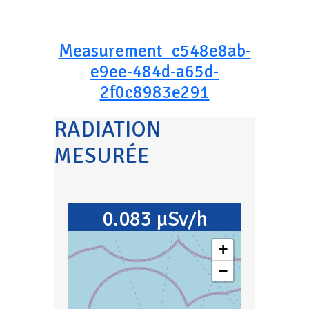
Measurement_c548e8ab-
e9ee-484d-a65d-
2f0c8983e291
RADIATION
MESURÉE
0.083 µSv/h
+
−