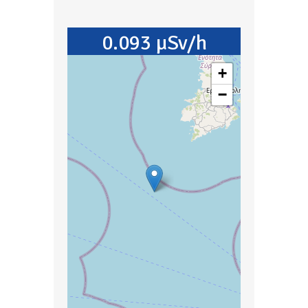
0.093 µSv/h
+
−