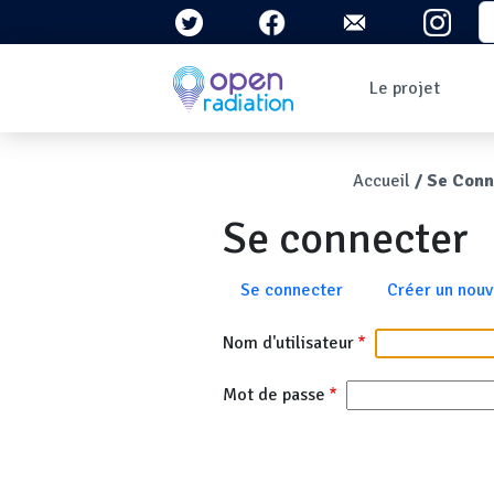
Aller au contenu principal
S
Navigation 
Le projet
Qui sommes-nous ?
Le contexte
Fil d'Ari
Accueil
Se Conn
Qu'est-ce que la
radioactivité ?
Se connecter
Question/Réponses
Lettres
d'information
Onglets principau
Se connecter
Créer un nou
Nom d'utilisateur
Mot de passe