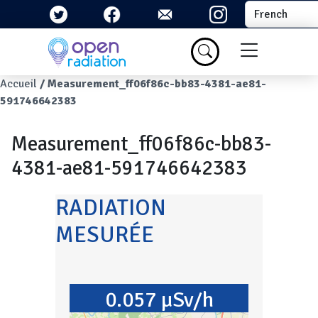
Aller au contenu principal
Select your la
Menu du com
Fil d'Ariane
Accueil
Measurement_ff06f86c-bb83-4381-ae81-
591746642383
Measurement_ff06f86c-bb83-
4381-ae81-591746642383
RADIATION
MESURÉE
0.057 µSv/h