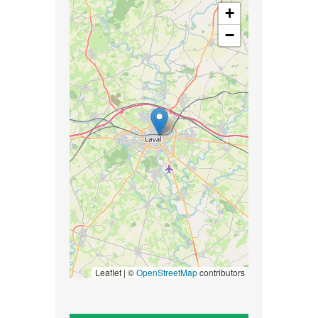
+
−
Leaflet | ©
OpenStreetMap
contributors