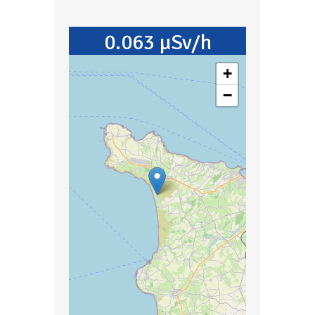
0.063 µSv/h
+
−