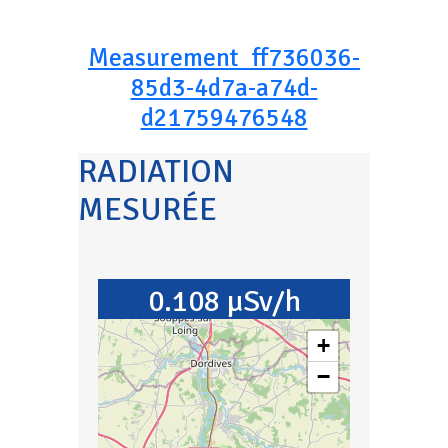
Measurement_ff736036-
85d3-4d7a-a74d-
d21759476548
RADIATION
MESURÉE
0.108 µSv/h
+
−