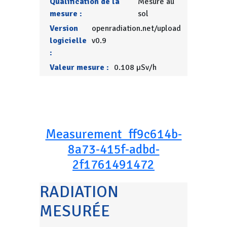
Qualification de la
Mesure au
mesure :
sol
Version
openradiation.net/upload
logicielle
v0.9
:
Valeur mesure :
0.108 µSv/h
Measurement_ff9c614b-
8a73-415f-adbd-
2f1761491472
RADIATION
MESURÉE