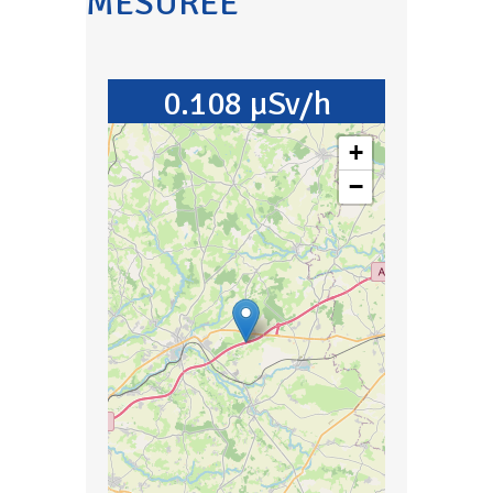
MESURÉE
0.108 µSv/h
+
−