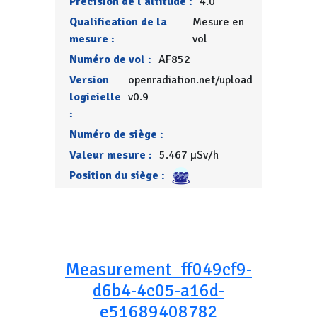
Précision de l'altitude :
4.0
Qualification de la
Mesure en
mesure :
vol
Numéro de vol :
AF852
Version
openradiation.net/upload
logicielle
v0.9
:
Numéro de siège :
Valeur mesure :
5.467 µSv/h
Position du siège :
Measurement_ff049cf9-
d6b4-4c05-a16d-
e51689408782