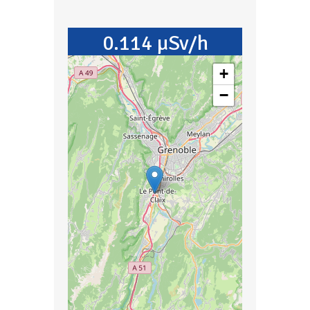
0.114 µSv/h
+
−