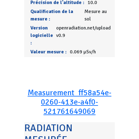
Précision de l'altitude :
10.0
Qualification de la
Mesure au
mesure :
sol
Version
openradiation.net/upload
logicielle
v0.9
:
Valeur mesure :
0.069 µSv/h
Measurement_ff58a54e-
0260-413e-a4f0-
521761649069
RADIATION