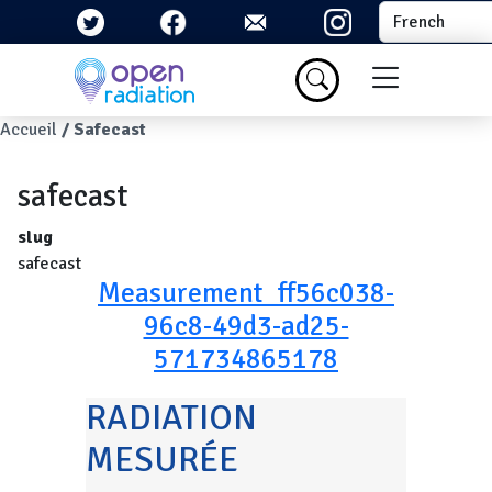
Aller au contenu principal
Select your la
Menu du com
Fil d'Ariane
Accueil
Safecast
safecast
slug
safecast
Measurement_ff56c038-
96c8-49d3-ad25-
571734865178
RADIATION
MESURÉE