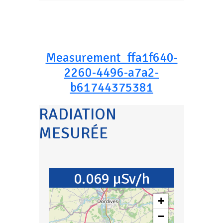
Measurement_ffa1f640-
2260-4496-a7a2-
b61744375381
RADIATION
MESURÉE
0.069 µSv/h
+
−