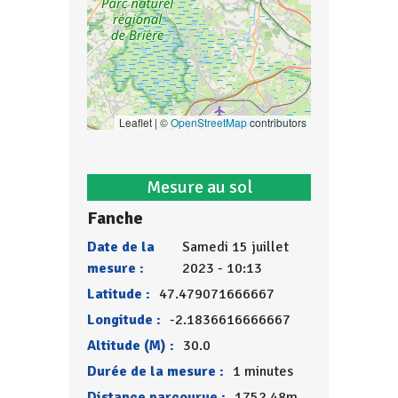
Leaflet | ©
OpenStreetMap
contributors
Mesure au sol
Fanche
Date de la
Samedi 15 juillet
mesure :
2023 - 10:13
Latitude :
47.479071666667
Longitude :
-2.1836616666667
Altitude (M) :
30.0
Durée de la mesure :
1 minutes
Distance parcourue :
1752.48m