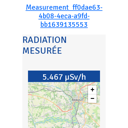
Measurement_ff0dae63-
4b08-4eca-a9fd-
bb1639135553
RADIATION
MESURÉE
5.467 µSv/h
+
−