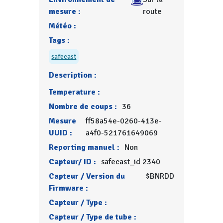
mesure :
route
Météo :
Tags :
safecast
Description :
Temperature :
Nombre de coups :
36
Mesure
ff58a54e-0260-413e-
UUID :
a4f0-521761649069
Reporting manuel :
Non
Capteur/ ID :
safecast_id 2340
Capteur / Version du
$BNRDD
Firmware :
Capteur / Type :
Capteur / Type de tube :