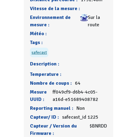
Vitesse de la mesure :
Environnement de
Sur la
mesure :
route
Météo :
Tags :
safecast
Description :
Temperature :
Nombre de coups :
64
Mesure
ff049cf9-d6b4-4c05-
UUID :
a16d-e51689408782
Reporting manuel :
Non
Capteur/ ID :
safecast_id 1225
Capteur / Version du
$BNRDD
Firmware :