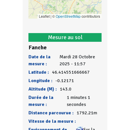
Leaflet | ©
OpenStreetMap
contributors
Mesure au sol
Fanche
Date de la
Mardi 28 Octobre
mesure :
2025 - 11:57
Latitude :
46.414551666667
Longitude :
-0.12171
Altitude (M) :
143.0
Durée de la
1 minutes 1
mesure :
secondes
Distance parcourue :
1792.21m
Vitesse de la mesure :
Environnement de
Sur la