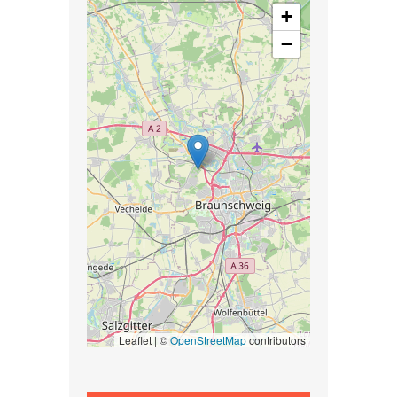
+
−
Leaflet | ©
OpenStreetMap
contributors