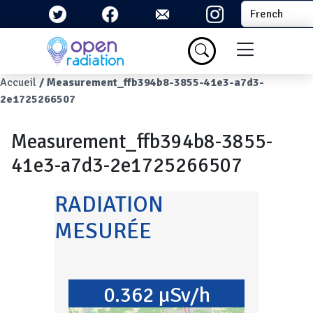
Aller au contenu principal
Select your la
Menu du com
Fil d'Ariane
Accueil
Measurement_ffb394b8-3855-41e3-a7d3-
2e1725266507
Measurement_ffb394b8-3855-
41e3-a7d3-2e1725266507
RADIATION
MESURÉE
0.362 µSv/h