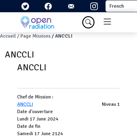
Aller au contenu principal
Select your la
Menu du com
Fil d'Ariane
Accueil
Page Missions
ANCCLI
ANCCLI
ANCCLI
Chef de Mission :
ANCCLI
Niveau 1
Date d'ouverture
Lundi 17 June 2024
Date de fin
Samedi 17 June 2124