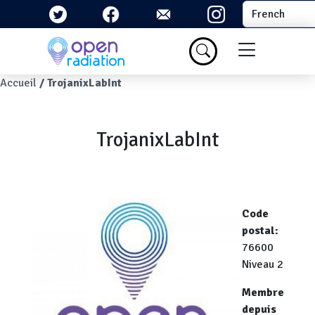
Aller au contenu principal
Select your la
Menu du com
Fil d'Ariane
Accueil
TrojanixLabInt
TrojanixLabInt
Code
postal
76600
Niveau 2
Membre
depuis