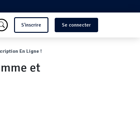
Menu du compte de l'utilisate
S'inscrire
Se connecter
ription En Ligne !
ramme et