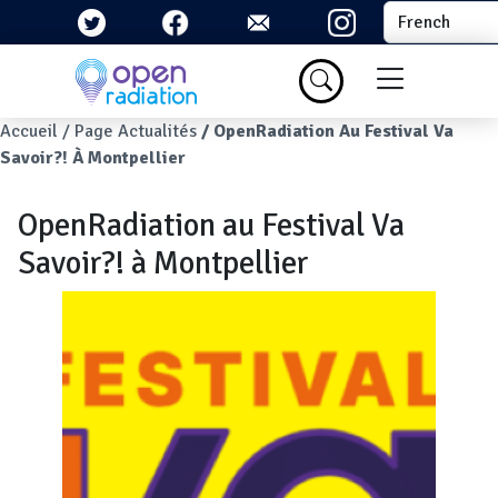
Aller au contenu principal
Select your la
Menu du com
Fil d'Ariane
Accueil
Page Actualités
OpenRadiation Au Festival Va
Savoir?! À Montpellier
OpenRadiation au Festival Va
Savoir?! à Montpellier