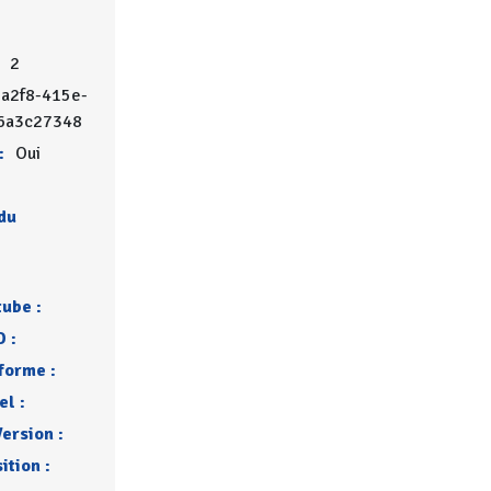
2
a2f8-415e-
6a3c27348
:
Oui
du
tube :
 :
forme :
l :
ersion :
ition :