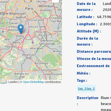
Date de la
Lundi
mesure :
2026
Latitude :
48.759
Longitude :
2.300
Altitude (M) :
Durée de la
mesure :
Distance parcouru
Vitesse de la mesu
Environnement de 
Météo :
Tags :
Leaflet | ©
OpenStreetMap
contributors
tag_2
tag_2
Description
Rium 
:
beac
meas