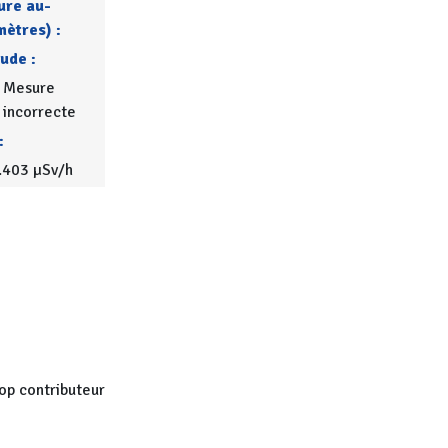
ure au-
mètres) :
tude :
Mesure
incorrecte
:
.403 µSv/h
op contributeur