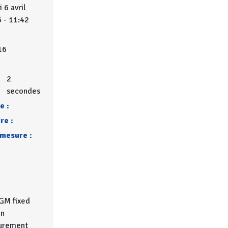
 6 avril
 - 11:42
6
16
2
secondes
e :
re :
mesure :
GM fixed
on
urement