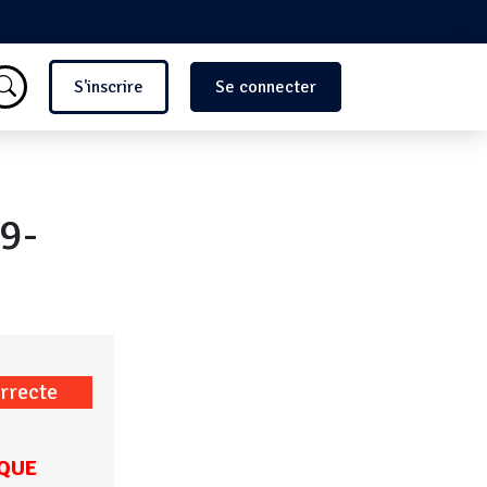
Menu du compte de l'utilisate
S'inscrire
Se connecter
9-
rrecte
QUE