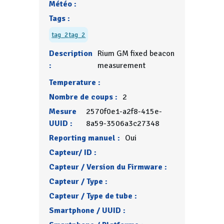
Météo :
Tags :
tag_2
tag_2
Description
Rium GM fixed beacon
:
measurement
Temperature :
Nombre de coups :
2
Mesure
2570f0e1-a2f8-415e-
UUID :
8a59-3506a3c27348
Reporting manuel :
Oui
Capteur/ ID :
Capteur / Version du Firmware :
Capteur / Type :
Capteur / Type de tube :
Smartphone / UUID :