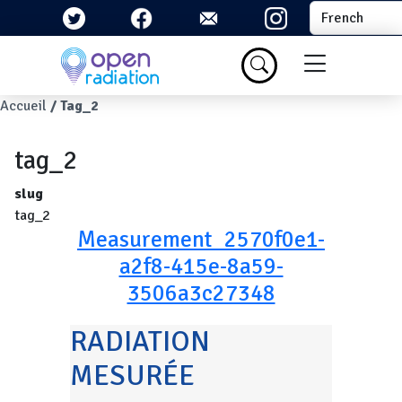
Aller au contenu principal
Select your la
Menu du com
Fil d'Ariane
Accueil
Tag_2
tag_2
slug
tag_2
Measurement_2570f0e1-
a2f8-415e-8a59-
3506a3c27348
RADIATION
MESURÉE