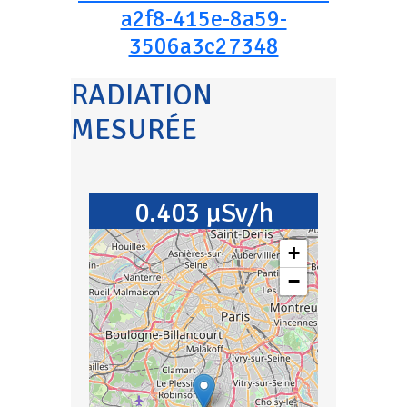
a2f8-415e-8a59-
3506a3c27348
RADIATION
MESURÉE
0.403 µSv/h
+
−