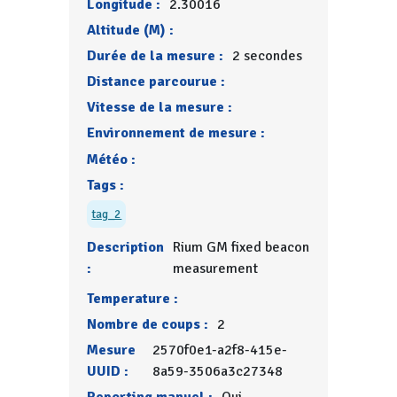
Longitude :
2.30016
Altitude (M) :
Durée de la mesure :
2 secondes
Distance parcourue :
Vitesse de la mesure :
Environnement de mesure :
Météo :
Tags :
tag_2
Description
Rium GM fixed beacon
:
measurement
Temperature :
Nombre de coups :
2
Mesure
2570f0e1-a2f8-415e-
UUID :
8a59-3506a3c27348