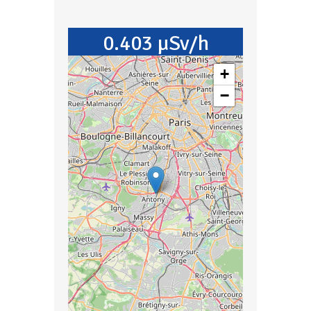
0.403 µSv/h
+
−