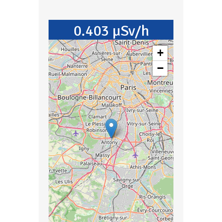
0.403 µSv/h
+
−