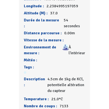
Longitude :
2.2384995197059
Altitude (M) :
37.0
Durée de la mesure
54
:
secondes
Distance parcourue :
0.00m
Vitesse de la mesure :
Environnement de
À
mesure :
l'intérieur
Météo :
Tags :
Description
4.5cm de 1kg de KCl,
:
potentielle altération
du capteur
Temperature :
21.0°C
Nombre de coups :
7133