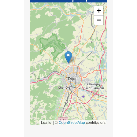
+
−
Leaflet | ©
OpenStreetMap
contributors