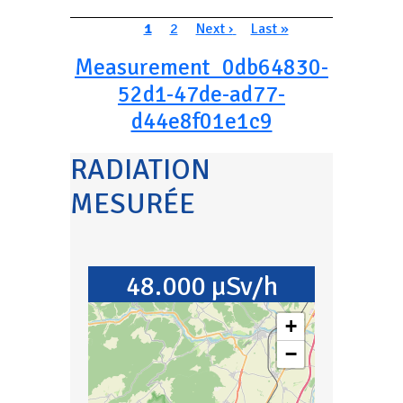
Pagination
Page courante
Page
Page suivante
Dernière page
1
2
Next ›
Last »
Measurement_0db64830-
52d1-47de-ad77-
d44e8f01e1c9
RADIATION
MESURÉE
48.000 µSv/h
+
−