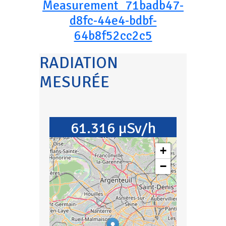
Measurement_71badb47-
d8fc-44e4-bdbf-
64b8f52cc2c5
RADIATION
MESURÉE
61.316 µSv/h
+
−