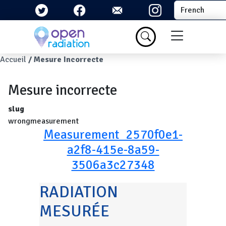
Aller au contenu principal
Select your la
Menu du com
Fil d'Ariane
Accueil
Mesure Incorrecte
Mesure incorrecte
slug
wrongmeasurement
Measurement_2570f0e1-
a2f8-415e-8a59-
3506a3c27348
RADIATION
MESURÉE