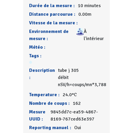
Durée de la mesure :
10 minutes
Distance parcourue :
0.00m
Vitesse de la mesure :
Environnement de
À
mesure :
l'intérieur
Météo :
Tags :
Description
tube j 305
:
débit
nSV/h=coups/mn*3,788
Temperature :
24.0°C
Nombre de coups :
162
Mesure
9845dd7c-ea59-4867-
UUID :
8169-767ced63e397
Reporting manuel :
Oui