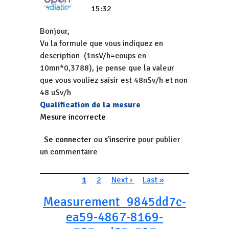
15:32
Bonjour,
Vu la formule que vous indiquez en
description (1nsV/h=coups en
10mn*0,3788), je pense que la valeur
que vous vouliez saisir est 48nSv/h et non
48 uSv/h
Qualification de la mesure
Mesure incorrecte
Se connecter
ou
s'inscrire
pour publier
un commentaire
Pagination
Page courante
Page
Page suivante
Dernière page
1
2
Next ›
Last »
Measurement_9845dd7c-
ea59-4867-8169-