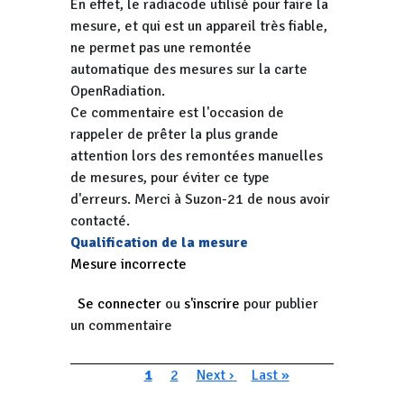
En effet, le radiacode utilisé pour faire la
mesure, et qui est un appareil très fiable,
ne permet pas une remontée
automatique des mesures sur la carte
OpenRadiation.
Ce commentaire est l'occasion de
rappeler de prêter la plus grande
attention lors des remontées manuelles
de mesures, pour éviter ce type
d'erreurs. Merci à Suzon-21 de nous avoir
contacté.
Qualification de la mesure
Mesure incorrecte
Se connecter
ou
s'inscrire
pour publier
un commentaire
Pagination
Page courante
Page
Page suivante
Dernière page
1
2
Next ›
Last »