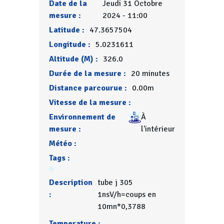
Date de la
Jeudi 31 Octobre
mesure :
2024 - 11:00
Latitude :
47.3657504
Longitude :
5.0231611
Altitude (M) :
326.0
Durée de la mesure :
20 minutes
Distance parcourue :
0.00m
Vitesse de la mesure :
Environnement de
À
mesure :
l'intérieur
Météo :
Tags :
Description
tube j 305
:
1nsV/h=coups en
10mn*0,3788
Temperature :