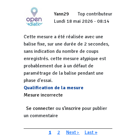
Yann29
Top contributeur
Lundi 18 mai 2026 - 08:14
Cette mesure a été réalisée avec une
balise fixe, sur une durée de 2 secondes,
sans indication du nombre de coups
enregistrés. cette mesure atypique est
probablement due à un défaut de
paramétrage de la balise pendant une
phase d'essai.
Qualification de la mesure
Mesure incorrecte
Se connecter
ou
s'inscrire
pour publier
un commentaire
Pagination
Page courante
Page
Page suivante
Dernière page
1
2
Next ›
Last »