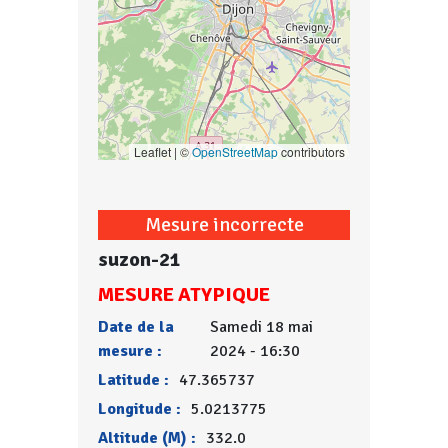
Leaflet | ©
OpenStreetMap
contributors
Mesure incorrecte
suzon-21
MESURE ATYPIQUE
Date de la
Samedi 18 mai
mesure :
2024 - 16:30
Latitude :
47.365737
Longitude :
5.0213775
Altitude (M) :
332.0