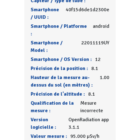
Capteur / Type de tube :
Smartphone
40f15d6de1d2300e
/ UUID :
Smartphone / Platforme
android
:
Smartphone /
22011119UY
Model :
Smartphone / OS Version :
12
Précision de la position :
8.1
Hauteur de la mesure au-
1.00
dessus du sol (en mètres) :
Précision de l'altitude :
8.1
Qualification de la
Mesure
mesure :
incorrecte
Version
OpenRadiation app
logicielle :
3.1.1
Valeur mesure :
95.000 µSv/h