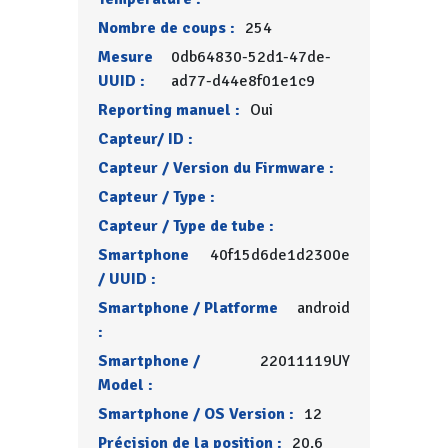
Nombre de coups :
254
Mesure
0db64830-52d1-47de-
UUID :
ad77-d44e8f01e1c9
Reporting manuel :
Oui
Capteur/ ID :
Capteur / Version du Firmware :
Capteur / Type :
Capteur / Type de tube :
Smartphone
40f15d6de1d2300e
/ UUID :
Smartphone / Platforme
android
:
Smartphone /
22011119UY
Model :
Smartphone / OS Version :
12
Précision de la position :
20.6