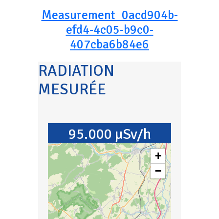
Measurement_0acd904b-
efd4-4c05-b9c0-
407cba6b84e6
RADIATION
MESURÉE
95.000 µSv/h
+
−