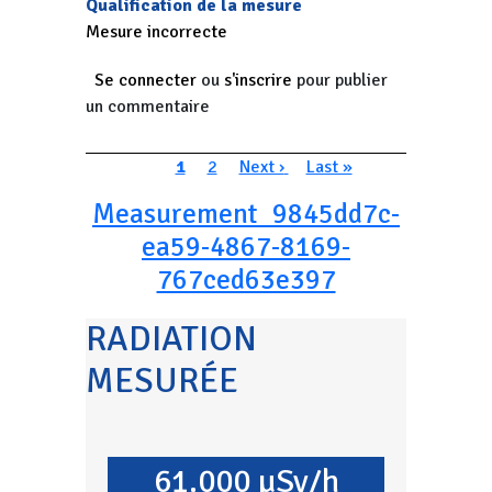
Qualification de la mesure
Mesure incorrecte
Se connecter
ou
s'inscrire
pour publier
un commentaire
Pagination
Page courante
Page
Page suivante
Dernière page
1
2
Next ›
Last »
Measurement_9845dd7c-
ea59-4867-8169-
767ced63e397
RADIATION
MESURÉE
61.000 µSv/h