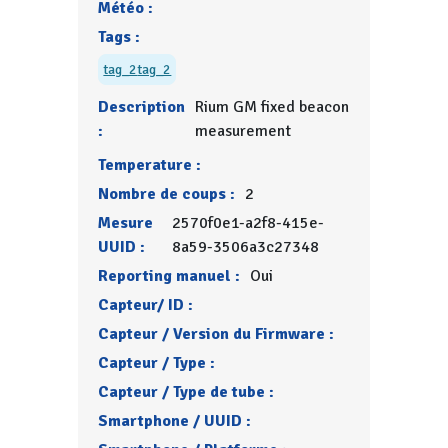
Météo :
Tags :
tag_2
tag_2
Description
Rium GM fixed beacon
:
measurement
Temperature :
Nombre de coups :
2
Mesure
2570f0e1-a2f8-415e-
UUID :
8a59-3506a3c27348
Reporting manuel :
Oui
Capteur/ ID :
Capteur / Version du Firmware :
Capteur / Type :
Capteur / Type de tube :
Smartphone / UUID :