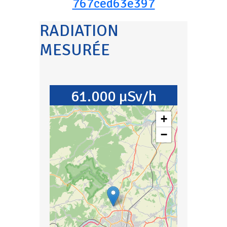
767ced63e397
RADIATION
MESURÉE
61.000 µSv/h
+
−