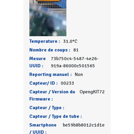
Temperature :
31.0°C
Nombre de coups :
81
Mesure
73b750c4-5487-4e26-
UUID :
919a-86000c501565
Reporting manuel :
Non
Capteur/ ID :
00233
Capteur / Version du
OpengKIT72
Firmware :
Capteur / Type :
Capteur / Type de tube :
Smartphone
be59b8b8012c1d1e
/ UUID :