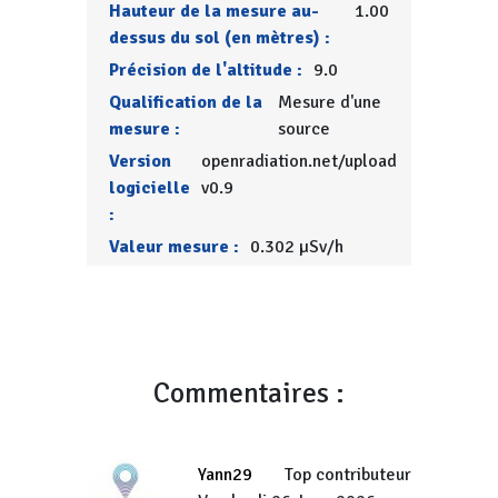
Hauteur de la mesure au-
1.00
dessus du sol (en mètres) :
Précision de l'altitude :
9.0
Qualification de la
Mesure d'une
mesure :
source
Version
openradiation.net/upload
logicielle
v0.9
:
Valeur mesure :
0.302 µSv/h
Commentaires :
Yann29
Top contributeur