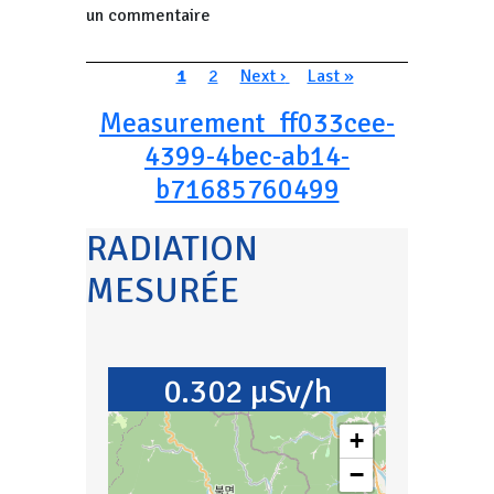
un commentaire
Pagination
Page courante
Page
Page suivante
Dernière page
1
2
Next ›
Last »
Measurement_ff033cee-
4399-4bec-ab14-
b71685760499
RADIATION
MESURÉE
0.302 µSv/h
+
−