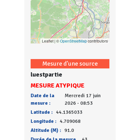
Leaflet | ©
OpenStreetMap
contributors
Mesure d'une source
luestpartie
MESURE ATYPIQUE
Date de la
Mercredi 17 juin
mesure :
2026 - 08:53
Latitude :
44.1365033
Longitude :
4.709068
Altitude (M) :
91.0
Durée de la mesure
43