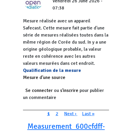
Vendredi 26 June 2026 -
07:38
Mesure réalisée avec un appareil
Safecast. Cette mesure fait partie d'une
série de mesures réalisées toutes dans la
même région de Corée du sud. In y a une
origine géologique probable, la valeur
reste en cohérence avec les autres
valeurs mesurées dans cet endroit.
Qualification de la mesure
Mesure d'une source
Se connecter
ou
s'inscrire
pour publier
un commentaire
Pagination
Page courante
Page
Page suivante
Dernière page
1
2
Next ›
Last »
Measurement_600cfdff-