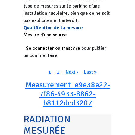
type de mesures sur le parking d'une
installation nucléaire, bien que ce ne soit
pas explicitement interdit.
Qualification de la mesure
Mesure d'une source
Se connecter
ou
s'inscrire
pour publier
un commentaire
Pagination
Page courante
Page
Page suivante
Dernière page
1
2
Next ›
Last »
Measurement_e9e38e22-
7f86-4933-8862-
b8112dcd3207
RADIATION
MESURÉE