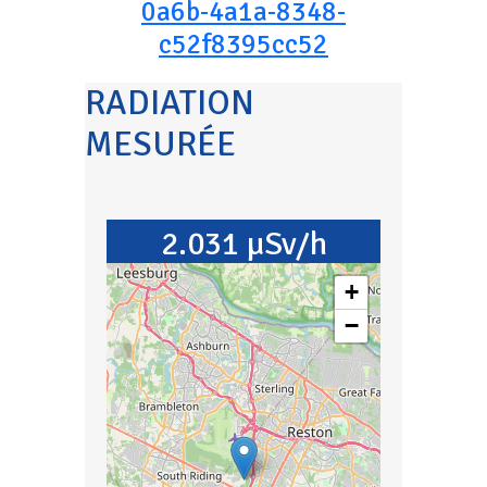
0a6b-4a1a-8348-
c52f8395cc52
RADIATION
MESURÉE
2.031 µSv/h
+
−