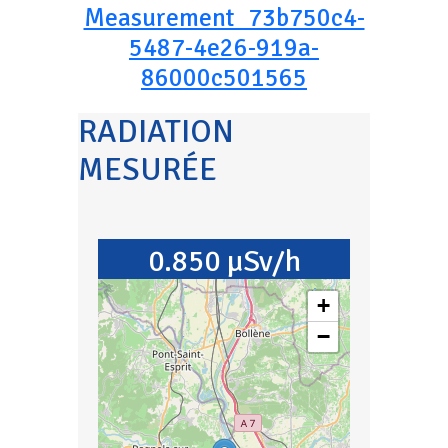
Measurement_73b750c4-
5487-4e26-919a-
86000c501565
RADIATION
MESURÉE
0.850 µSv/h
+
−