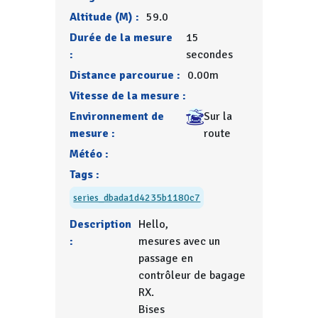
Altitude (M) :
59.0
Durée de la mesure
15
:
secondes
Distance parcourue :
0.00m
Vitesse de la mesure :
Environnement de
Sur la
mesure :
route
Météo :
Tags :
series_dbada1d4235b1180c7
Description
Hello,
:
mesures avec un
passage en
contrôleur de bagage
RX.
Bises