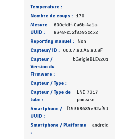
Temperature :
Nombre de coups :
170
Mesure
600cfdff-0a6b-4a1a-
UUID :
8348-c52f8395cc52
Reporting manuel :
Non
Capteur/ ID :
00:07:80:A6:80:8F
Capteur /
bGeigieBLEv201
Version du
Firmware :
Capteur / Type :
Capteur / Type de
LND 7317
tube :
pancake
Smartphone /
f15368685e92af51
UUID :
Smartphone / Platforme
android
: