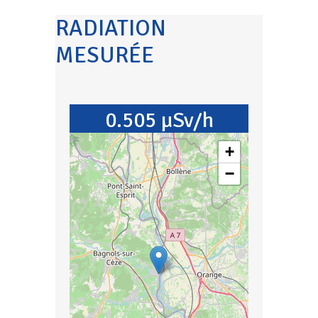
RADIATION
MESURÉE
0.505 µSv/h
+
−