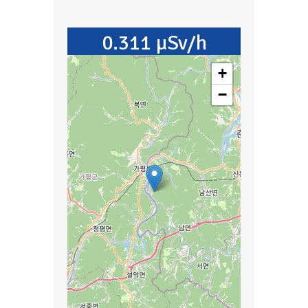
0.311 µSv/h
+
−