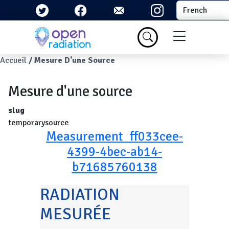
Aller au contenu principal
Select your la
Menu du com
Fil d'Ariane
Accueil
Mesure D'une Source
Mesure d'une source
slug
temporarysource
Measurement_ff033cee-
4399-4bec-ab14-
b71685760138
RADIATION
MESURÉE