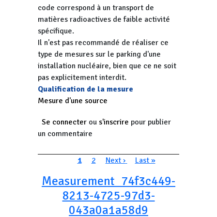
code correspond à un transport de
matières radioactives de faible activité
spécifique.
Il n'est pas recommandé de réaliser ce
type de mesures sur le parking d'une
installation nucléaire, bien que ce ne soit
pas explicitement interdit.
Qualification de la mesure
Mesure d'une source
Se connecter
ou
s'inscrire
pour publier
un commentaire
Pagination
Page courante
Page
Page suivante
Dernière page
1
2
Next ›
Last »
Measurement_74f3c449-
8213-4725-97d3-
043a0a1a58d9