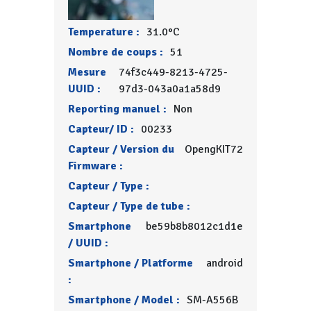
Temperature :
31.0°C
Nombre de coups :
51
Mesure
74f3c449-8213-4725-
UUID :
97d3-043a0a1a58d9
Reporting manuel :
Non
Capteur/ ID :
00233
Capteur / Version du
OpengKIT72
Firmware :
Capteur / Type :
Capteur / Type de tube :
Smartphone
be59b8b8012c1d1e
/ UUID :
Smartphone / Platforme
android
:
Smartphone / Model :
SM-A556B