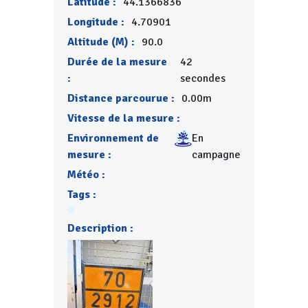
Latitude :
44.1366836
Longitude :
4.70901
Altitude (M) :
90.0
Durée de la mesure
42
:
secondes
Distance parcourue :
0.00m
Vitesse de la mesure :
Environnement de
En
mesure :
campagne
Météo :
Tags :
Description :