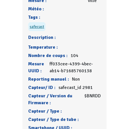
mesure :
ville
Météo :
Tags :
safecast
Description :
Temperature :
Nombre de coups :
104
Mesure
ff033cee-4399-4bec-
UUID :
ab14-b71685760138
Reporting manuel :
Non
Capteur/ ID :
safecast_id 2981
Capteur / Version du
$BNRDD
Firmware :
Capteur / Type :
Capteur / Type de tube :
Smartphone / UUID :