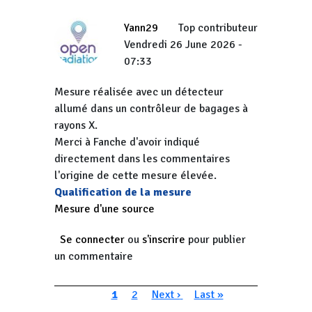
Yann29
Top contributeur
Vendredi 26 June 2026 -
07:33
Mesure réalisée avec un détecteur
allumé dans un contrôleur de bagages à
rayons X.
Merci à Fanche d'avoir indiqué
directement dans les commentaires
l'origine de cette mesure élevée.
Qualification de la mesure
Mesure d'une source
Se connecter
ou
s'inscrire
pour publier
un commentaire
Pagination
Page courante
Page
Page suivante
Dernière page
1
2
Next ›
Last »