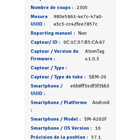
Nombre de coups :
2305
Mesure
980e5861-4e7c-47a0-
UUID :
a3c3-cc42fee7857c
Reporting manuel :
Non
Capteur/ ID :
0C:1C:57:B5:CA:67
Capteur / Version du
AtomTag
Firmware :
v.1.0.3
Capteur / Type :
Capteur / Type de tube :
SBM-20
Smartphone /
e6b8ff3edf3f3bb3
UUID :
Smartphone / Platforme
Android
:
Smartphone / Model :
SM-A202F
Smartphone / OS Version :
10
Précision de la position :
57.1