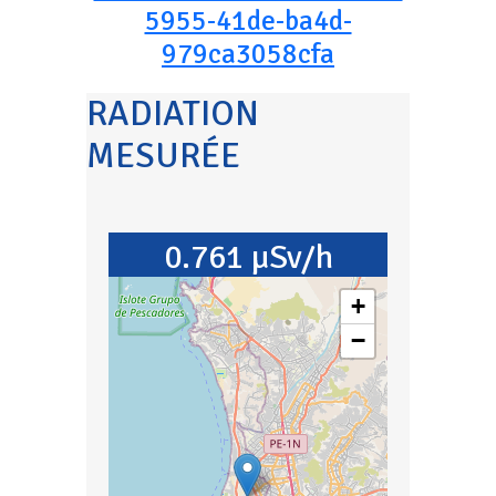
5955-41de-ba4d-
979ca3058cfa
RADIATION
MESURÉE
0.761 µSv/h
+
−