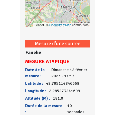
Leaflet | ©
OpenStreetMap
contributors
Mesure d'une source
Fanche
MESURE ATYPIQUE
Date de la
Dimanche 12 février
mesure :
2023 - 11:13
Latitude :
48.795114846668
Longitude :
2.285273241699
Altitude (M) :
181.0
Durée de la mesure
10
:
secondes