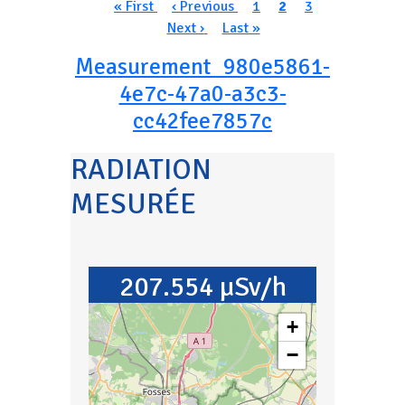
Pagination
Première page
Page précédente
Page
Page courante
Page
Page suivan
« First
‹ Previous
1
2
3
Dernière page
Next ›
Last »
Measurement_980e5861-
4e7c-47a0-a3c3-
cc42fee7857c
RADIATION
MESURÉE
207.554 µSv/h
+
−