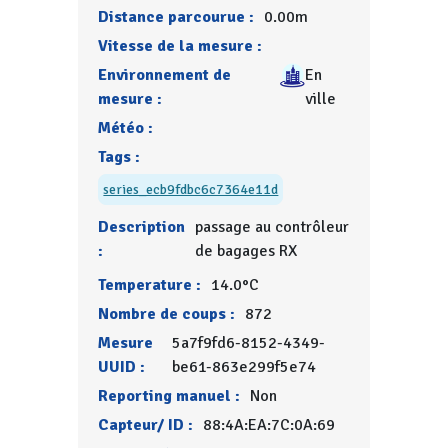
Distance parcourue :
0.00m
Vitesse de la mesure :
Environnement de
En
mesure :
ville
Météo :
Tags :
series_ecb9fdbc6c7364e11d
Description
passage au contrôleur
:
de bagages RX
Temperature :
14.0°C
Nombre de coups :
872
Mesure
5a7f9fd6-8152-4349-
UUID :
be61-863e299f5e74
Reporting manuel :
Non
Capteur/ ID :
88:4A:EA:7C:0A:69