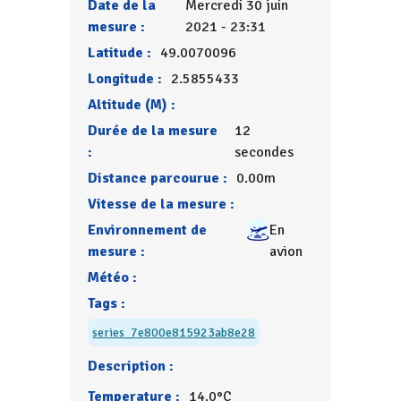
Date de la
Mercredi 30 juin
mesure :
2021 - 23:31
Latitude :
49.0070096
Longitude :
2.5855433
Altitude (M) :
Durée de la mesure
12
:
secondes
Distance parcourue :
0.00m
Vitesse de la mesure :
Environnement de
En
mesure :
avion
Météo :
Tags :
series_7e800e815923ab8e28
Description :
Temperature :
14.0°C