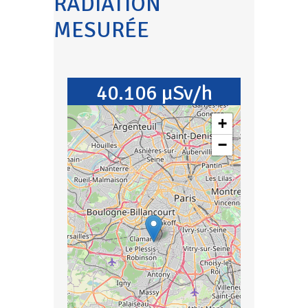
RADIATION
MESURÉE
40.106 µSv/h
+
−