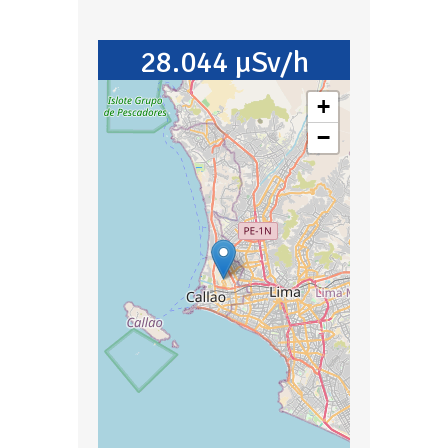
28.044 µSv/h
+
−