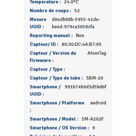
Temperature :
24.0°C
Nombre de coups :
52
Mesure
d0edb98b-5955-41de-
UUID :
ba4d-979ca3058cfa
Reporting manuel :
Non
Capteur/ ID :
80:30:DC:4A:B7:65
Capteur / Version du
AtomTag
Firmware :
Capteur / Type :
Capteur / Type de tube :
SBM-20
Smartphone /
991b74b9d3d5bd6f
UUID :
Smartphone / Platforme
android
:
Smartphone / Model :
SM-A202F
Smartphone / OS Version :
9