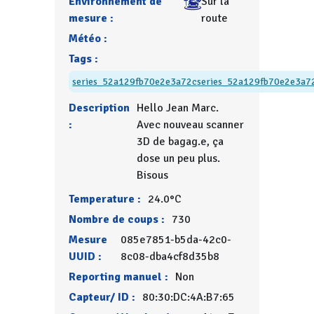
Environnement de
Sur la
mesure :
route
Météo :
Tags :
series_52a129fb70e2e3a72c
series_52a129fb70e2e3a7
Description
Hello Jean Marc.
:
Avec nouveau scanner
3D de bagag.e, ça
dose un peu plus.
Bisous
Temperature :
24.0°C
Nombre de coups :
730
Mesure
085e7851-b5da-42c0-
UUID :
8c08-dba4cf8d35b8
Reporting manuel :
Non
Capteur/ ID :
80:30:DC:4A:B7:65