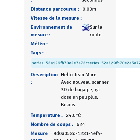
:
secondes
Distance parcourue :
0.00m
Vitesse de la mesure :
Environnement de
Sur la
mesure :
route
Météo :
Tags :
series_52a129fb70e2e3a72c
series_52a129fb70e2e3a7
Description
Hello Jean Marc.
:
Avec nouveau scanner
3D de bagag.e, ça
dose un peu plus.
Bisous
Temperature :
24.0°C
Nombre de coups :
624
Mesure
9d0a058d-1281-4ef4-