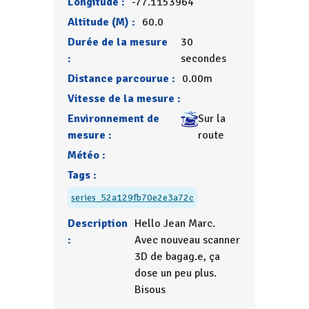
Longitude :
-77.1153964
Altitude (M) :
60.0
Durée de la mesure
30
:
secondes
Distance parcourue :
0.00m
Vitesse de la mesure :
Environnement de
Sur la
mesure :
route
Météo :
Tags :
series_52a129fb70e2e3a72c
Description
Hello Jean Marc.
:
Avec nouveau scanner
3D de bagag.e, ça
dose un peu plus.
Bisous