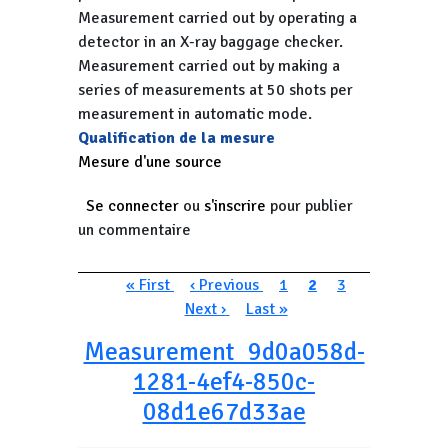
Measurement carried out by operating a
detector in an X-ray baggage checker.
Measurement carried out by making a
series of measurements at 50 shots per
measurement in automatic mode.
Qualification de la mesure
Mesure d'une source
Se connecter
ou
s'inscrire
pour publier
un commentaire
Pagination
Première page
Page précédente
Page
Page courante
Page
Page suivan
« First
‹ Previous
1
2
3
Dernière page
Next ›
Last »
Measurement_9d0a058d-
1281-4ef4-850c-
08d1e67d33ae