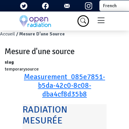
Aller au contenu principal
Select your la
Menu du com
Fil d'Ariane
Accueil
Mesure D'une Source
Mesure d'une source
slug
temporarysource
Measurement_085e7851-
b5da-42c0-8c08-
dba4cf8d35b8
RADIATION
MESURÉE