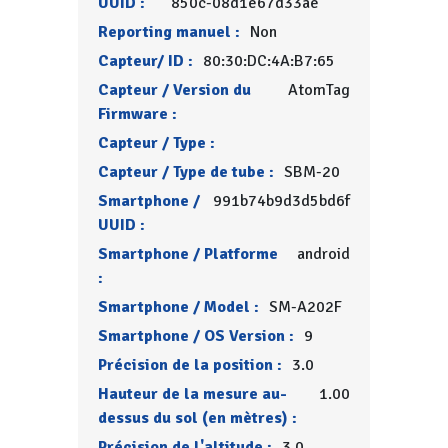
UUID :
850c-08d1e67d33ae
Reporting manuel :
Non
Capteur/ ID :
80:30:DC:4A:B7:65
Capteur / Version du
AtomTag
Firmware :
Capteur / Type :
Capteur / Type de tube :
SBM-20
Smartphone /
991b74b9d3d5bd6f
UUID :
Smartphone / Platforme
android
:
Smartphone / Model :
SM-A202F
Smartphone / OS Version :
9
Précision de la position :
3.0
Hauteur de la mesure au-
1.00
dessus du sol (en mètres) :
Précision de l'altitude :
3.0