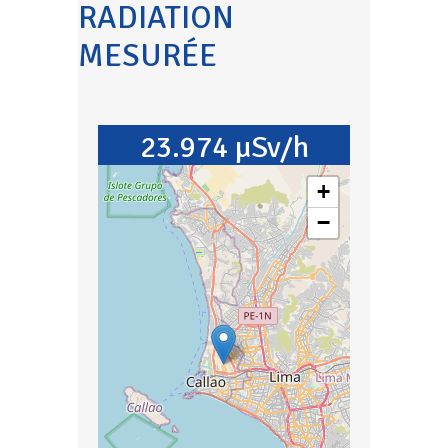
RADIATION
MESURÉE
23.974 µSv/h
+
−