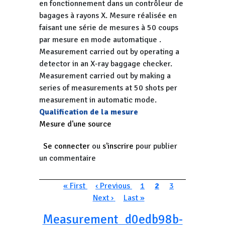
en fonctionnement dans un contrôleur de
bagages à rayons X. Mesure réalisée en
faisant une série de mesures à 50 coups
par mesure en mode automatique .
Measurement carried out by operating a
detector in an X-ray baggage checker.
Measurement carried out by making a
series of measurements at 50 shots per
measurement in automatic mode.
Qualification de la mesure
Mesure d'une source
Se connecter
ou
s'inscrire
pour publier
un commentaire
Pagination
Première page
Page précédente
Page
Page courante
Page
Page suivan
« First
‹ Previous
1
2
3
Dernière page
Next ›
Last »
Measurement_d0edb98b-