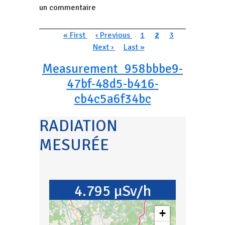
un commentaire
Pagination
Première page
Page précédente
Page
Page courante
Page
Page suivan
« First
‹ Previous
1
2
3
Dernière page
Next ›
Last »
Measurement_958bbbe9-
47bf-48d5-b416-
cb4c5a6f34bc
RADIATION
MESURÉE
4.795 µSv/h
+