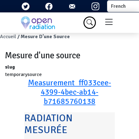
Aller au contenu principal
Select your la
Menu du com
Fil d'Ariane
Accueil
Mesure D'une Source
Mesure d'une source
slug
temporarysource
Measurement_ff033cee-
4399-4bec-ab14-
b71685760138
RADIATION
MESURÉE