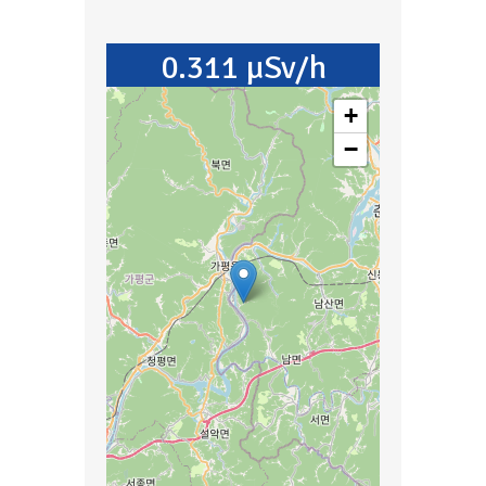
0.311 µSv/h
+
−