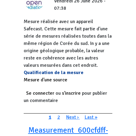
Vendredi 26 June 2026 -
07:38
Mesure réalisée avec un appareil
Safecast. Cette mesure fait partie d'une
série de mesures réalisées toutes dans la
même région de Corée du sud. In y a une
origine géologique probable, la valeur
reste en cohérence avec les autres
valeurs mesurées dans cet endroit.
Qualification de la mesure
Mesure d'une source
Se connecter
ou
s'inscrire
pour publier
un commentaire
Pagination
Page courante
Page
Page suivante
Dernière page
1
2
Next ›
Last »
Measurement_600cfdff-