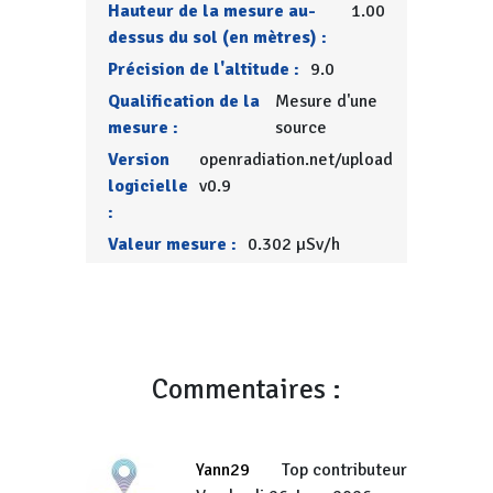
Hauteur de la mesure au-
1.00
dessus du sol (en mètres) :
Précision de l'altitude :
9.0
Qualification de la
Mesure d'une
mesure :
source
Version
openradiation.net/upload
logicielle
v0.9
:
Valeur mesure :
0.302 µSv/h
Commentaires :
Yann29
Top contributeur