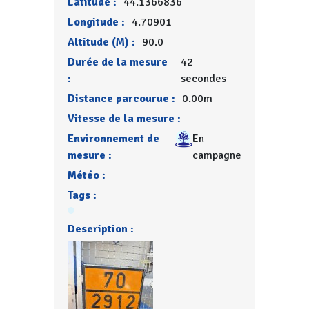
Latitude :
44.1366836
Longitude :
4.70901
Altitude (M) :
90.0
Durée de la mesure
42
:
secondes
Distance parcourue :
0.00m
Vitesse de la mesure :
Environnement de
En
mesure :
campagne
Météo :
Tags :
Description :