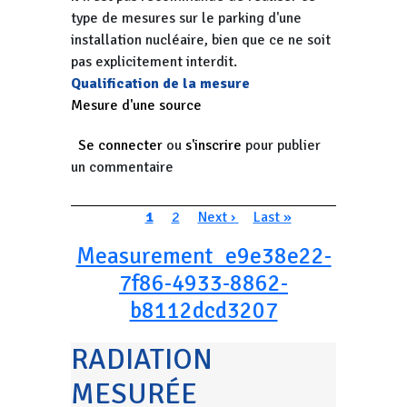
type de mesures sur le parking d'une
installation nucléaire, bien que ce ne soit
pas explicitement interdit.
Qualification de la mesure
Mesure d'une source
Se connecter
ou
s'inscrire
pour publier
un commentaire
Pagination
Page courante
Page
Page suivante
Dernière page
1
2
Next ›
Last »
Measurement_e9e38e22-
7f86-4933-8862-
b8112dcd3207
RADIATION
MESURÉE