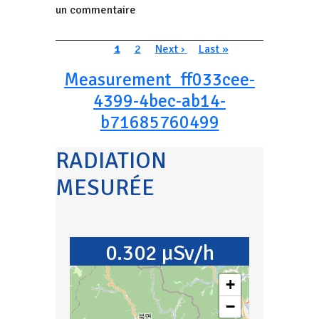
un commentaire
Pagination
Page courante
Page
Page suivante
Dernière page
1
2
Next ›
Last »
Measurement_ff033cee-
4399-4bec-ab14-
b71685760499
RADIATION
MESURÉE
0.302 µSv/h
+
−