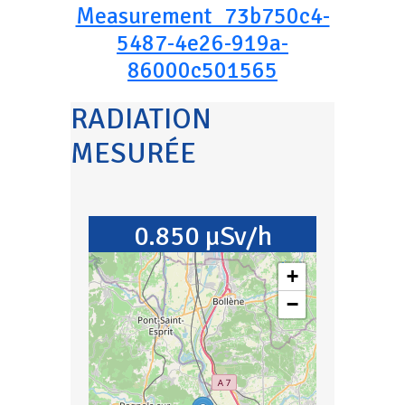
Measurement_73b750c4-
5487-4e26-919a-
86000c501565
RADIATION
MESURÉE
0.850 µSv/h
+
−