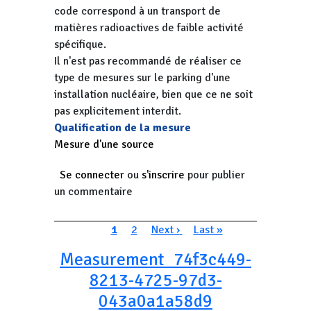
code correspond à un transport de
matières radioactives de faible activité
spécifique.
Il n'est pas recommandé de réaliser ce
type de mesures sur le parking d'une
installation nucléaire, bien que ce ne soit
pas explicitement interdit.
Qualification de la mesure
Mesure d'une source
Se connecter
ou
s'inscrire
pour publier
un commentaire
Pagination
Page courante
Page
Page suivante
Dernière page
1
2
Next ›
Last »
Measurement_74f3c449-
8213-4725-97d3-
043a0a1a58d9