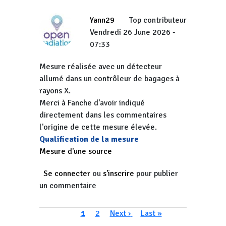
Yann29
Top contributeur
Vendredi 26 June 2026 -
07:33
Mesure réalisée avec un détecteur
allumé dans un contrôleur de bagages à
rayons X.
Merci à Fanche d'avoir indiqué
directement dans les commentaires
l'origine de cette mesure élevée.
Qualification de la mesure
Mesure d'une source
Se connecter
ou
s'inscrire
pour publier
un commentaire
Pagination
Page courante
Page
Page suivante
Dernière page
1
2
Next ›
Last »