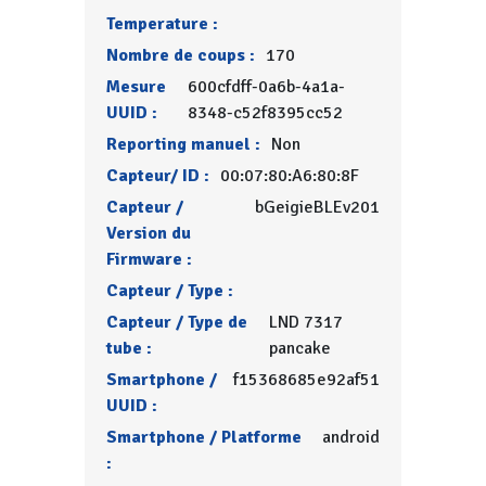
Temperature :
Nombre de coups :
170
Mesure
600cfdff-0a6b-4a1a-
UUID :
8348-c52f8395cc52
Reporting manuel :
Non
Capteur/ ID :
00:07:80:A6:80:8F
Capteur /
bGeigieBLEv201
Version du
Firmware :
Capteur / Type :
Capteur / Type de
LND 7317
tube :
pancake
Smartphone /
f15368685e92af51
UUID :
Smartphone / Platforme
android
: