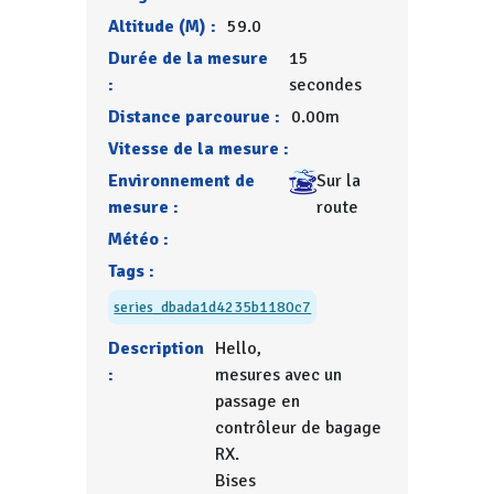
Altitude (M) :
59.0
Durée de la mesure
15
:
secondes
Distance parcourue :
0.00m
Vitesse de la mesure :
Environnement de
Sur la
mesure :
route
Météo :
Tags :
series_dbada1d4235b1180c7
Description
Hello,
:
mesures avec un
passage en
contrôleur de bagage
RX.
Bises