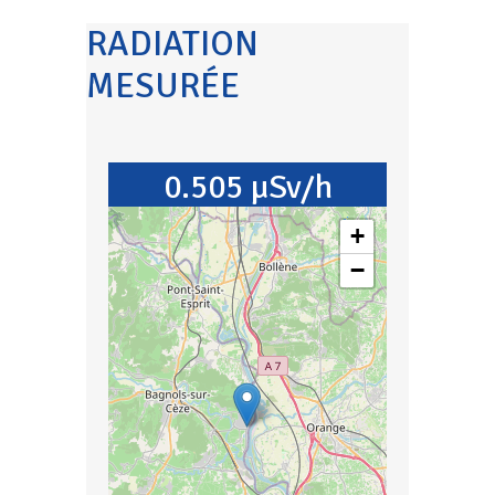
RADIATION
MESURÉE
0.505 µSv/h
+
−