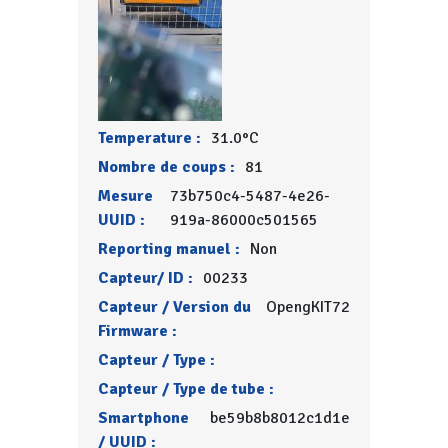
Temperature :
31.0°C
Nombre de coups :
81
Mesure
73b750c4-5487-4e26-
UUID :
919a-86000c501565
Reporting manuel :
Non
Capteur/ ID :
00233
Capteur / Version du
OpengKIT72
Firmware :
Capteur / Type :
Capteur / Type de tube :
Smartphone
be59b8b8012c1d1e
/ UUID :