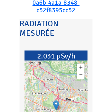
0a6b-4a1a-8348-
c52f8395cc52
RADIATION
MESURÉE
2.031 µSv/h
+
−