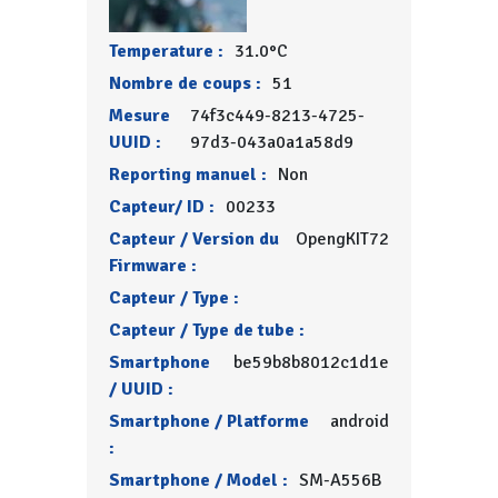
Temperature :
31.0°C
Nombre de coups :
51
Mesure
74f3c449-8213-4725-
UUID :
97d3-043a0a1a58d9
Reporting manuel :
Non
Capteur/ ID :
00233
Capteur / Version du
OpengKIT72
Firmware :
Capteur / Type :
Capteur / Type de tube :
Smartphone
be59b8b8012c1d1e
/ UUID :
Smartphone / Platforme
android
:
Smartphone / Model :
SM-A556B