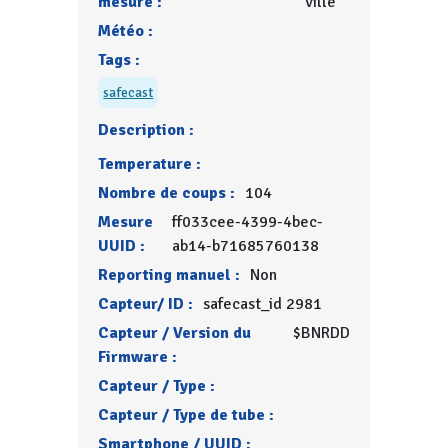
mesure :
ville
Météo :
Tags :
safecast
Description :
Temperature :
Nombre de coups :
104
Mesure
ff033cee-4399-4bec-
UUID :
ab14-b71685760138
Reporting manuel :
Non
Capteur/ ID :
safecast_id 2981
Capteur / Version du
$BNRDD
Firmware :
Capteur / Type :
Capteur / Type de tube :
Smartphone / UUID :