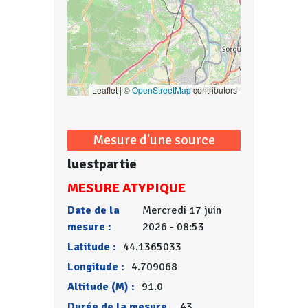
Leaflet | ©
OpenStreetMap
contributors
Mesure d'une source
luestpartie
MESURE ATYPIQUE
Date de la
Mercredi 17 juin
mesure :
2026 - 08:53
Latitude :
44.1365033
Longitude :
4.709068
Altitude (M) :
91.0
Durée de la mesure
43