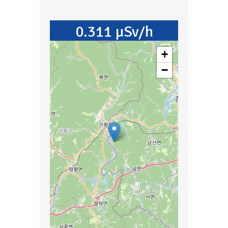
0.311 µSv/h
+
−