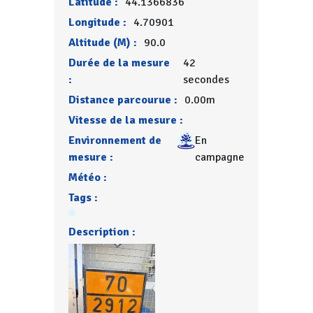
Latitude :
44.1366836
Longitude :
4.70901
Altitude (M) :
90.0
Durée de la mesure
42
:
secondes
Distance parcourue :
0.00m
Vitesse de la mesure :
Environnement de
En
mesure :
campagne
Météo :
Tags :
Description :