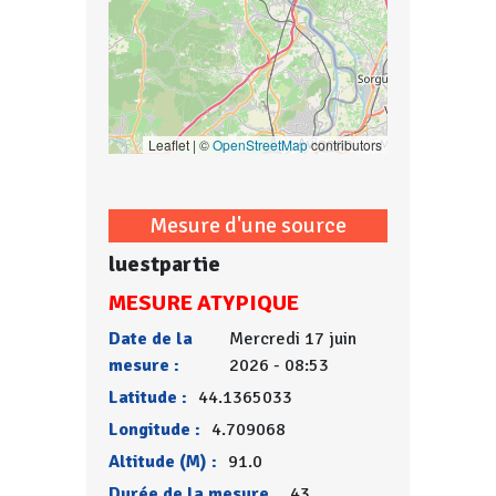
Leaflet | ©
OpenStreetMap
contributors
Mesure d'une source
luestpartie
MESURE ATYPIQUE
Date de la
Mercredi 17 juin
mesure :
2026 - 08:53
Latitude :
44.1365033
Longitude :
4.709068
Altitude (M) :
91.0
Durée de la mesure
43