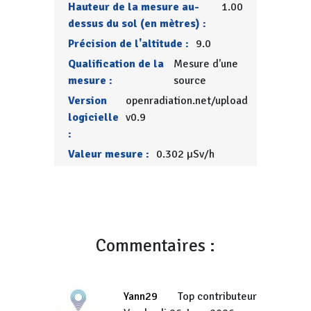
Hauteur de la mesure au-
1.00
dessus du sol (en mètres) :
Précision de l'altitude :
9.0
Qualification de la
Mesure d'une
mesure :
source
Version
openradiation.net/upload
logicielle
v0.9
:
Valeur mesure :
0.302 µSv/h
Commentaires :
Yann29
Top contributeur