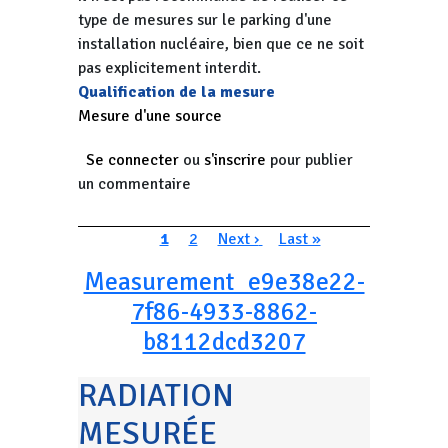
type de mesures sur le parking d'une
installation nucléaire, bien que ce ne soit
pas explicitement interdit.
Qualification de la mesure
Mesure d'une source
Se connecter
ou
s'inscrire
pour publier
un commentaire
Pagination
Page courante
Page
Page suivante
Dernière page
1
2
Next ›
Last »
Measurement_e9e38e22-
7f86-4933-8862-
b8112dcd3207
RADIATION
MESURÉE