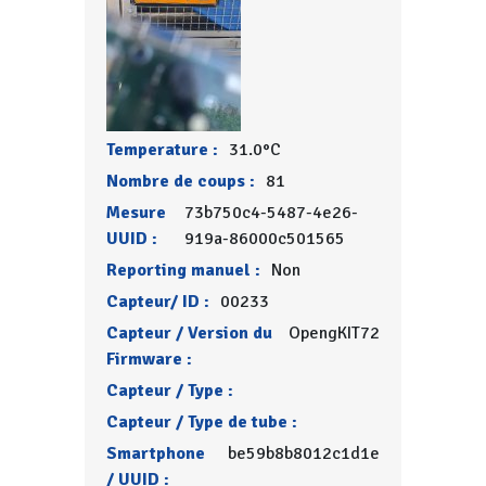
Temperature :
31.0°C
Nombre de coups :
81
Mesure
73b750c4-5487-4e26-
UUID :
919a-86000c501565
Reporting manuel :
Non
Capteur/ ID :
00233
Capteur / Version du
OpengKIT72
Firmware :
Capteur / Type :
Capteur / Type de tube :
Smartphone
be59b8b8012c1d1e
/ UUID :