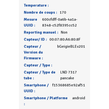
Temperature :
Nombre de coups :
170
Mesure
600cfdff-0a6b-4a1a-
UUID :
8348-c52f8395cc52
Reporting manuel :
Non
Capteur/ ID :
00:07:80:A6:80:8F
Capteur /
bGeigieBLEv201
Version du
Firmware :
Capteur / Type :
Capteur / Type de
LND 7317
tube :
pancake
Smartphone /
f15368685e92af51
UUID :
Smartphone / Platforme
android
: