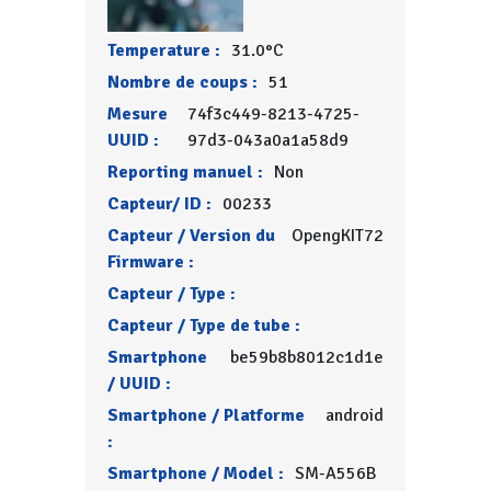
Temperature :
31.0°C
Nombre de coups :
51
Mesure
74f3c449-8213-4725-
UUID :
97d3-043a0a1a58d9
Reporting manuel :
Non
Capteur/ ID :
00233
Capteur / Version du
OpengKIT72
Firmware :
Capteur / Type :
Capteur / Type de tube :
Smartphone
be59b8b8012c1d1e
/ UUID :
Smartphone / Platforme
android
:
Smartphone / Model :
SM-A556B