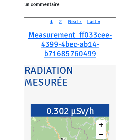
un commentaire
Pagination
Page courante
Page
Page suivante
Dernière page
1
2
Next ›
Last »
Measurement_ff033cee-
4399-4bec-ab14-
b71685760499
RADIATION
MESURÉE
0.302 µSv/h
+
−