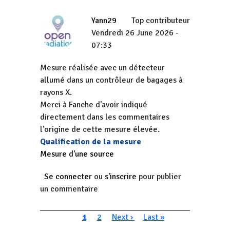
Yann29
Top contributeur
Vendredi 26 June 2026 -
07:33
Mesure réalisée avec un détecteur
allumé dans un contrôleur de bagages à
rayons X.
Merci à Fanche d'avoir indiqué
directement dans les commentaires
l'origine de cette mesure élevée.
Qualification de la mesure
Mesure d'une source
Se connecter
ou
s'inscrire
pour publier
un commentaire
Pagination
Page courante
Page
Page suivante
Dernière page
1
2
Next ›
Last »