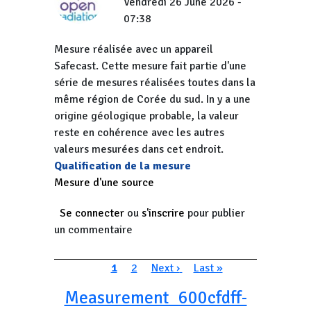
Vendredi 26 June 2026 -
07:38
Mesure réalisée avec un appareil
Safecast. Cette mesure fait partie d'une
série de mesures réalisées toutes dans la
même région de Corée du sud. In y a une
origine géologique probable, la valeur
reste en cohérence avec les autres
valeurs mesurées dans cet endroit.
Qualification de la mesure
Mesure d'une source
Se connecter
ou
s'inscrire
pour publier
un commentaire
Pagination
Page courante
Page
Page suivante
Dernière page
1
2
Next ›
Last »
Measurement_600cfdff-