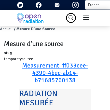
Aller au contenu principal
Select your la
Menu du com
Fil d'Ariane
Accueil
Mesure D'une Source
Mesure d'une source
slug
temporarysource
Measurement_ff033cee-
4399-4bec-ab14-
b71685760138
RADIATION
MESURÉE