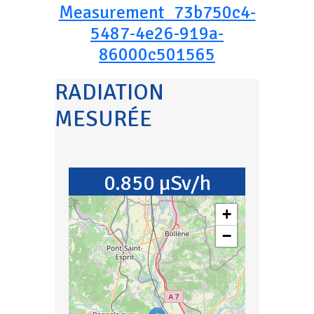
Measurement_73b750c4-
5487-4e26-919a-
86000c501565
RADIATION
MESURÉE
0.850 µSv/h
+
−