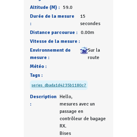
Altitude (M) :
59.0
Durée de la mesure
15
:
secondes
Distance parcourue :
0.00m
Vitesse de la mesure :
Environnement de
Sur la
mesure :
route
Météo :
Tags :
series_dbada1d4235b1180c7
Description
Hello,
:
mesures avec un
passage en
contrôleur de bagage
RX.
Bises