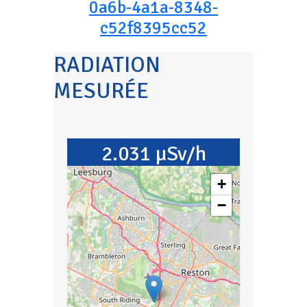
0a6b-4a1a-8348-
c52f8395cc52
RADIATION
MESURÉE
2.031 µSv/h
+
−