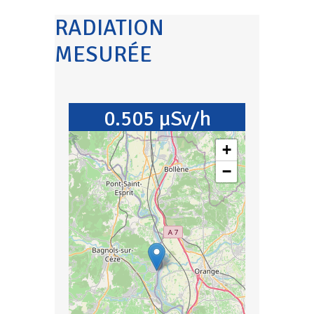
RADIATION
MESURÉE
0.505 µSv/h
+
−