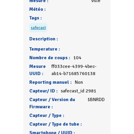
mesure :
ville
Météo :
Tags :
safecast
Description :
Temperature :
Nombre de coups :
104
Mesure
ff033cee-4399-4bec-
UUID :
ab14-b71685760138
Reporting manuel :
Non
Capteur/ ID :
safecast_id 2981
Capteur / Version du
$BNRDD
Firmware :
Capteur / Type :
Capteur / Type de tube :
Smartphone / UUID :