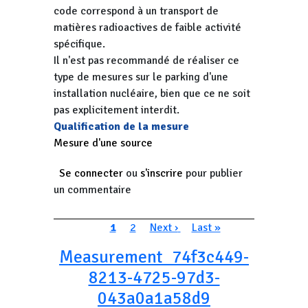
code correspond à un transport de
matières radioactives de faible activité
spécifique.
Il n'est pas recommandé de réaliser ce
type de mesures sur le parking d'une
installation nucléaire, bien que ce ne soit
pas explicitement interdit.
Qualification de la mesure
Mesure d'une source
Se connecter
ou
s'inscrire
pour publier
un commentaire
Pagination
Page courante
Page
Page suivante
Dernière page
1
2
Next ›
Last »
Measurement_74f3c449-
8213-4725-97d3-
043a0a1a58d9