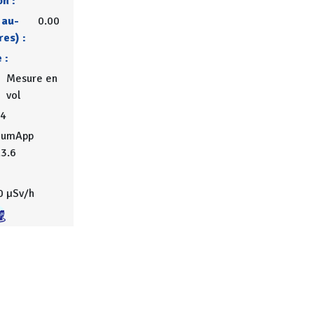
on :
 au-
0.00
res) :
 :
Mesure en
vol
4
iumApp
.3.6
0 µSv/h