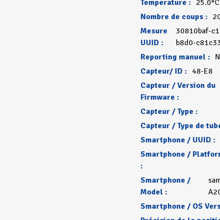
Temperature :
25.0°C
Nombre de coups :
2
Mesure
30810baf-c1
UUID :
b8d0-c81c3
Reporting manuel :
N
Capteur/ ID :
48-E8
Capteur / Version du
Firmware :
Capteur / Type :
Capteur / Type de tube
Smartphone / UUID :
Smartphone / Platfo
:
Smartphone /
sa
Model :
A2
Smartphone / OS Vers