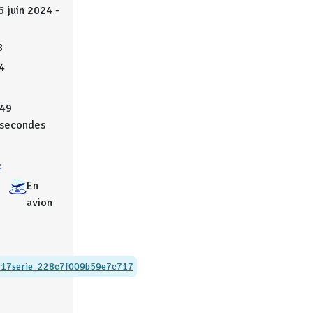
6 juin 2024 -
8
4
49
secondes
:
En
avion
717
serie_228c7f009b59e7c717