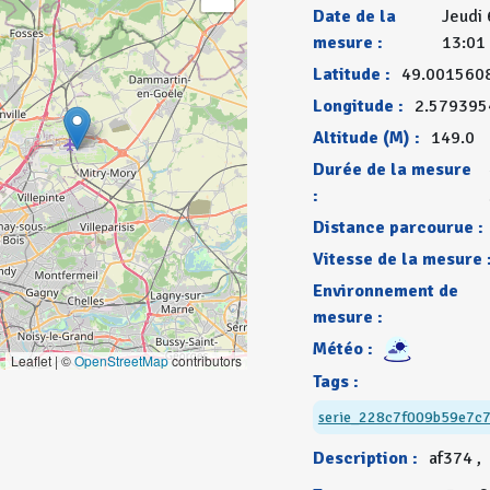
Date de la
Jeudi 
mesure :
13:01
Latitude :
49.001560
Longitude :
2.579395
Altitude (M) :
149.0
Durée de la mesure
:
Distance parcourue :
Vitesse de la mesure 
Environnement de
mesure :
Météo :
Leaflet | ©
OpenStreetMap
contributors
Tags :
serie_228c7f009b59e7c
Description :
af374 ,