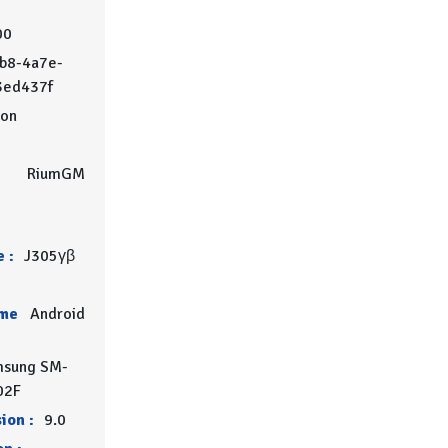
00
b8-4a7e-
3ed437f
on
RiumGM
 :
J305γβ
rme
Android
msung SM-
02F
ion :
9.0