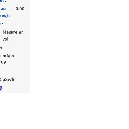
on :
 au-
0.00
res) :
 :
Mesure en
vol
4
iumApp
.3.6
0 µSv/h