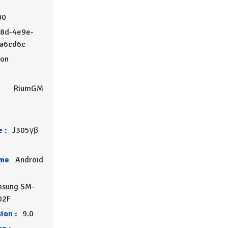
00
08d-4e9e-
5a6cd6c
on
RiumGM
 :
J305γβ
rme
Android
msung SM-
02F
ion :
9.0