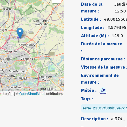
Date de la
Jeudi 
mesure :
12:58
Latitude :
49.001560
Longitude :
2.579395
Altitude (M) :
149.0
Durée de la mesure
:
Distance parcourue :
Vitesse de la mesure 
Environnement de
mesure :
Météo :
Leaflet | ©
OpenStreetMap
contributors
Tags :
serie_228c7f009b59e7c
Description :
af374 ,