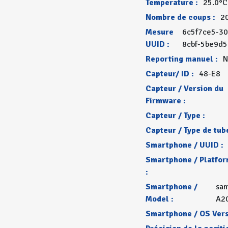
Temperature :
25.0°C
Nombre de coups :
2
Mesure
6c5f7ce5-3
UUID :
8cbf-5be9d
Reporting manuel :
N
Capteur/ ID :
48-E8
Capteur / Version du
Firmware :
Capteur / Type :
Capteur / Type de tube
Smartphone / UUID :
Smartphone / Platfo
:
Smartphone /
sa
Model :
A2
Smartphone / OS Vers