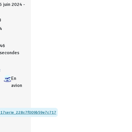
6 juin 2024 -
8
4
46
secondes
:
En
avion
717
serie_228c7f009b59e7c717