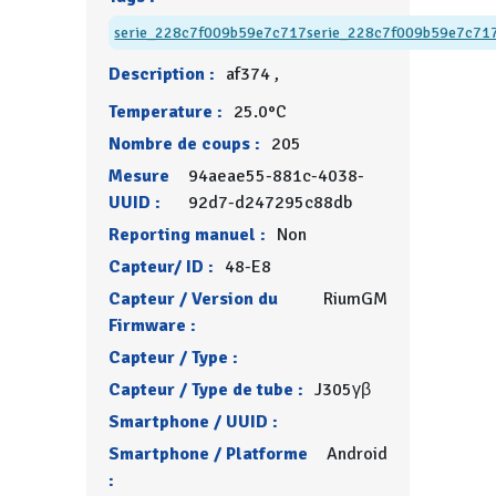
serie_228c7f009b59e7c717
serie_228c7f009b59e7c71
Description :
af374 ,
Temperature :
25.0°C
Nombre de coups :
205
Mesure
94aeae55-881c-4038-
UUID :
92d7-d247295c88db
Reporting manuel :
Non
Capteur/ ID :
48-E8
Capteur / Version du
RiumGM
Firmware :
Capteur / Type :
Capteur / Type de tube :
J305γβ
Smartphone / UUID :
Smartphone / Platforme
Android
: