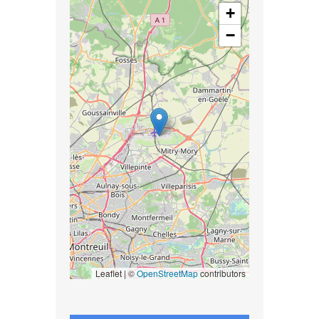
+
−
Leaflet | ©
OpenStreetMap
contributors