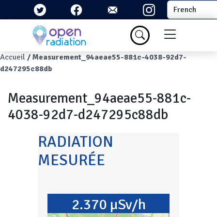
Aller au contenu principal
Select your la
Menu du com
Fil d'Ariane
Accueil
Measurement_94aeae55-881c-4038-92d7-
d247295c88db
Measurement_94aeae55-881c-
4038-92d7-d247295c88db
RADIATION
MESURÉE
2.370 µSv/h