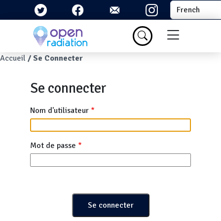
Aller au contenu principal
Select your la
Menu du com
Fil d'Ariane
Accueil
Se Connecter
Se connecter
Nom d'utilisateur
Mot de passe