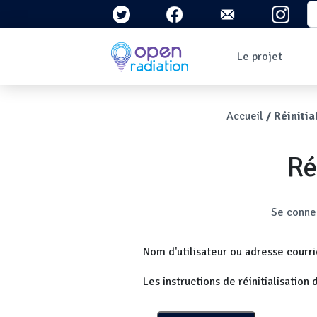
Aller au contenu principal
S
Navigation 
Le projet
Qui sommes-nous ?
Le contexte
Fil d'Ari
Accueil
Réinitia
Qu'est-ce que la
radioactivité ?
Question/Réponses
Ré
Lettres
d'information
Ongle
Se conne
Nom d'utilisateur ou adresse courri
Les instructions de réinitialisatio