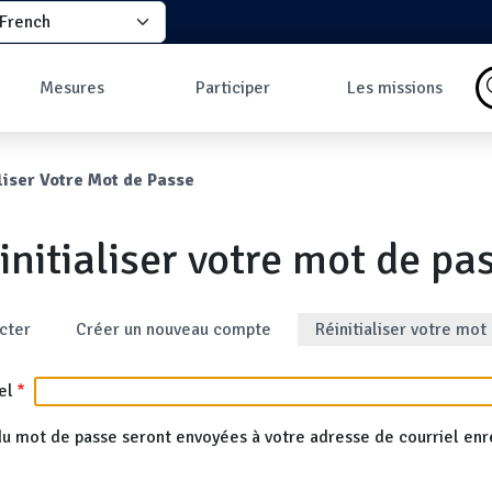
elect your language
principale
Mesures
Participer
Les missions
Pourquoi faire des
Comment participer
Qu'est-ce qu'une
mesures ?
?
mission ?
ane
liser Votre Mot de Passe
Les données
Comment prendre
Missions en cours
Carte des mesures
une mesure ?
Les missions
au sol
Pourquoi rejoindre
initialiser votre mot de pa
Carte des mesures
la communauté ?
en vol
Développeurs
Tableau de bord
Mesures les plus
ts principaux
cter
Créer un nouveau compte
Réinitialiser votre mot
commentées
el
n du mot de passe seront envoyées à votre adresse de courriel enr