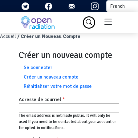
Aller au contenu principal
Select your la
Menu du com
Fil d'Ariane
Accueil
Créer un Nouveau Compte
Créer un nouveau compte
Onglets principaux
Se connecter
Créer un nouveau compte
Réinitialiser votre mot de passe
Adresse de courriel
The email address is not made public. It will only be
used if you need to be contacted about your account or
for opted-in notifications.