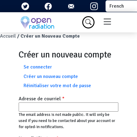
Aller au contenu principal
Select your la
Menu du com
Fil d'Ariane
Accueil
Créer un Nouveau Compte
Créer un nouveau compte
Onglets principaux
Se connecter
Créer un nouveau compte
Réinitialiser votre mot de passe
Adresse de courriel
The email address is not made public. It will only be
used if you need to be contacted about your account or
for opted-in notifications.