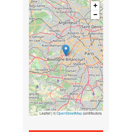
+
−
Leaflet | ©
OpenStreetMap
contributors