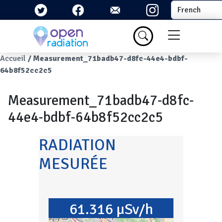
Aller au contenu principal
Select your la
Menu du com
Fil d'Ariane
Accueil
Measurement_71badb47-d8fc-44e4-bdbf-
64b8f52cc2c5
Measurement_71badb47-d8fc-
44e4-bdbf-64b8f52cc2c5
RADIATION
MESURÉE
61.316 µSv/h