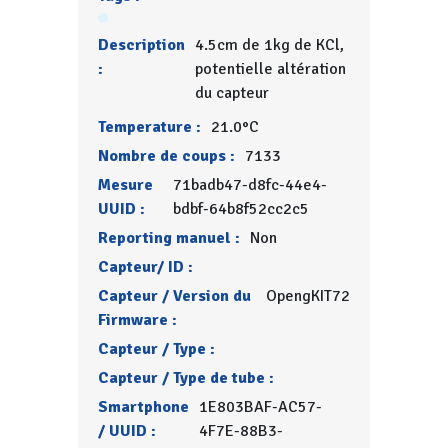
Description
4.5cm de 1kg de KCl,
:
potentielle altération
du capteur
Temperature :
21.0°C
Nombre de coups :
7133
Mesure
71badb47-d8fc-44e4-
UUID :
bdbf-64b8f52cc2c5
Reporting manuel :
Non
Capteur/ ID :
Capteur / Version du
OpengKIT72
Firmware :
Capteur / Type :
Capteur / Type de tube :
Smartphone
1E803BAF-AC57-
/ UUID :
4F7E-88B3-