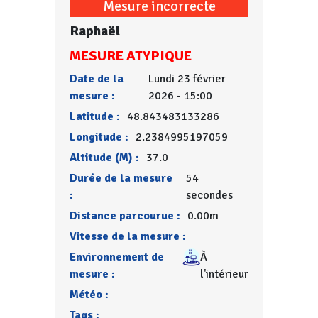
Mesure incorrecte
Raphaël
MESURE ATYPIQUE
Date de la
Lundi 23 février
mesure :
2026 - 15:00
Latitude :
48.843483133286
Longitude :
2.2384995197059
Altitude (M) :
37.0
Durée de la mesure
54
:
secondes
Distance parcourue :
0.00m
Vitesse de la mesure :
Environnement de
À
mesure :
l'intérieur
Météo :
Tags :