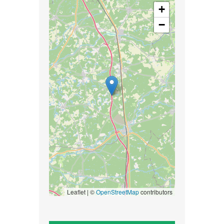
+
−
Leaflet | ©
OpenStreetMap
contributors