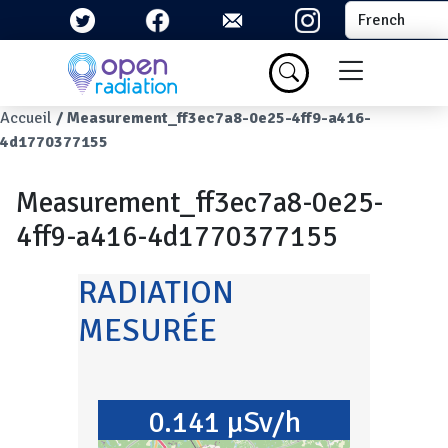
Aller au contenu principal
Select your la
Menu du com
Fil d'Ariane
Accueil
Measurement_ff3ec7a8-0e25-4ff9-a416-
4d1770377155
Measurement_ff3ec7a8-0e25-
4ff9-a416-4d1770377155
RADIATION
MESURÉE
0.141 µSv/h