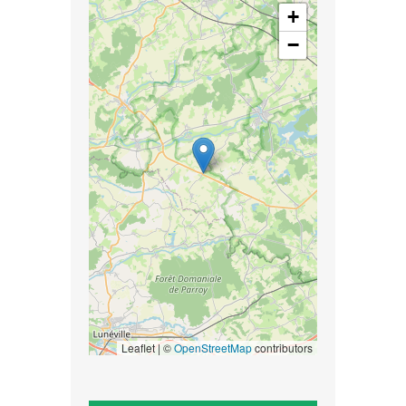
+
−
Leaflet | ©
OpenStreetMap
contributors