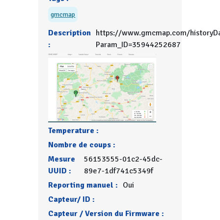
gmcmap
Description
https://www.gmcmap.com/historyDa
:
Param_ID=35944252687
Temperature :
Nombre de coups :
Mesure
56153555-01c2-45dc-
UUID :
89e7-1df741c5349f
Reporting manuel :
Oui
Capteur/ ID :
Capteur / Version du Firmware :