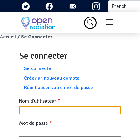
Aller au contenu principal
Select your la
Menu du com
Fil d'Ariane
Accueil
Se Connecter
Se connecter
Onglets principaux
Se connecter
Créer un nouveau compte
Réinitialiser votre mot de passe
Nom d'utilisateur
Mot de passe