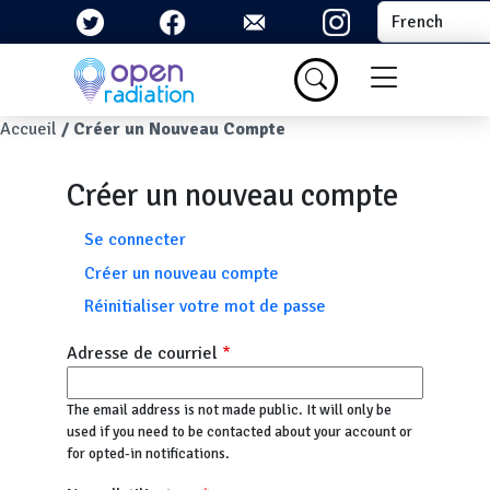
Aller au contenu principal
Select your la
Menu du com
Fil d'Ariane
Accueil
Créer un Nouveau Compte
Créer un nouveau compte
Onglets principaux
Se connecter
Créer un nouveau compte
Réinitialiser votre mot de passe
Adresse de courriel
The email address is not made public. It will only be
used if you need to be contacted about your account or
for opted-in notifications.