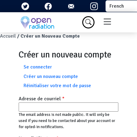
Aller au contenu principal
Select your la
Menu du com
Fil d'Ariane
Accueil
Créer un Nouveau Compte
Créer un nouveau compte
Onglets principaux
Se connecter
Créer un nouveau compte
Réinitialiser votre mot de passe
Adresse de courriel
The email address is not made public. It will only be
used if you need to be contacted about your account or
for opted-in notifications.