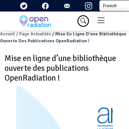
Aller au contenu principal
Select your la
Menu du com
Fil d'Ariane
Accueil
Page Actualités
Mise En Ligne D’une Bibliothèque
Ouverte Des Publications OpenRadiation !
Mise en ligne d’une bibliothèque
ouverte des publications
OpenRadiation !