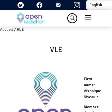
Skip to main content
Select your la
Menu du com
Breadcrumb
Accueil
VLE
VLE
First
name
Véronique
Niveau 3
Membre