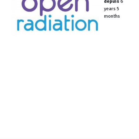
depuis
6
years 5
months