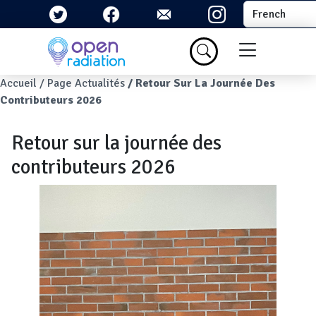
Aller au contenu principal
Select your la
Menu du com
Fil d'Ariane
Accueil
Page Actualités
Retour Sur La Journée Des
Contributeurs 2026
Retour sur la journée des
contributeurs 2026