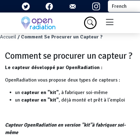
Aller au contenu principal
Select your la
Menu du com
Fil d'Ariane
Accueil
Comment Se Procurer un Capteur ?
Comment se procurer un capteur ?
Le capteur développé par OpenRadiation :
OpenRadiation vous propose deux types de capteurs :
un
capteur en "kit"
, à fabriquer soi-même
un
capteur en "kit"
, déjà monté et prêt à l'emploi
Capteur OpenRadiation en version "kit"à fabriquer soi-
même