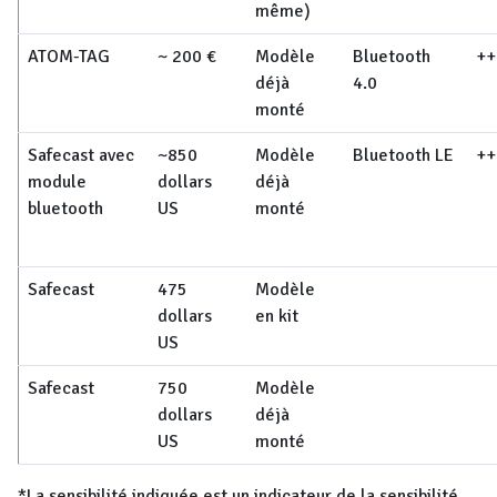
même)
ATOM-TAG
~ 200 €
Modèle
Bluetooth
++
déjà
4.0
monté
Safecast avec
~850
Modèle
Bluetooth LE
++
module
dollars
déjà
bluetooth
US
monté
Safecast
475
Modèle
dollars
en kit
US
Safecast
750
Modèle
dollars
déjà
US
monté
*La sensibilité indiquée est un indicateur de la sensibilité