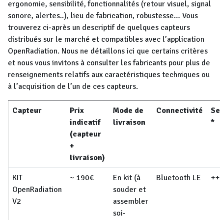
ergonomie, sensibilité, fonctionnalités (retour visuel, signal
sonore, alertes..), lieu de fabrication, robustesse… Vous
trouverez ci-après un descriptif de quelques capteurs
distribués sur le marché et compatibles avec l’application
OpenRadiation. Nous ne détaillons ici que certains critères
et nous vous invitons à consulter les fabricants pour plus de
renseignements relatifs aux caractéristiques techniques ou
à l’acquisition de l’un de ces capteurs.
Capteur
Prix
Mode de
Connectivité
Se
indicatif
livraison
*
(capteur
+
livraison)
KIT
~ 190€
En kit (à
Bluetooth LE
++
OpenRadiation
souder et
V2
assembler
soi-