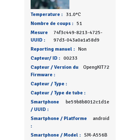
Temperature :
31.0°C
Nombre de coups :
51
Mesure
74f3c449-8213-4725-
UUID :
97d3-043a0a1a58d9
Reporting manuel :
Non
Capteur/ ID :
00233
Capteur / Version du
OpengKIT72
Firmware :
Capteur / Type :
Capteur / Type de tube :
Smartphone
be59b8b8012c1d1e
/ UUID :
Smartphone / Platforme
android
:
Smartphone / Model :
SM-A556B