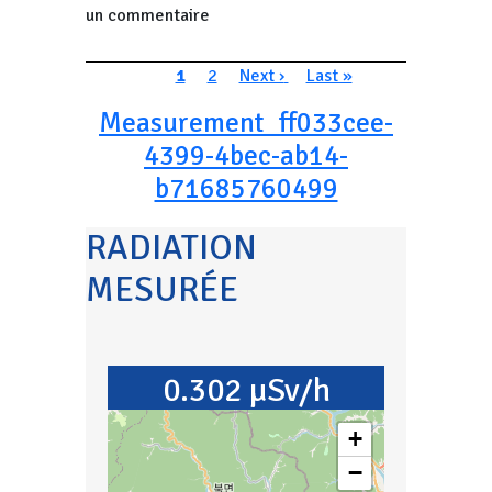
un commentaire
Pagination
Page courante
Page
Page suivante
Dernière page
1
2
Next ›
Last »
Measurement_ff033cee-
4399-4bec-ab14-
b71685760499
RADIATION
MESURÉE
0.302 µSv/h
+
−