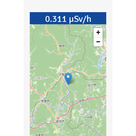
0.311 µSv/h
+
−