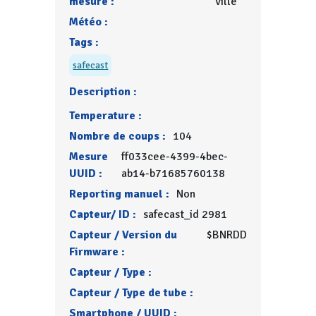
mesure :
ville
Météo :
Tags :
safecast
Description :
Temperature :
Nombre de coups :
104
Mesure
ff033cee-4399-4bec-
UUID :
ab14-b71685760138
Reporting manuel :
Non
Capteur/ ID :
safecast_id 2981
Capteur / Version du
$BNRDD
Firmware :
Capteur / Type :
Capteur / Type de tube :
Smartphone / UUID :