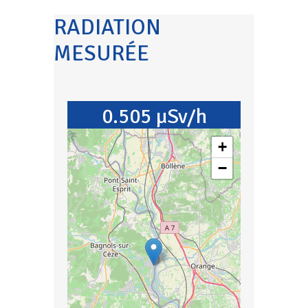
RADIATION
MESURÉE
0.505 µSv/h
+
−