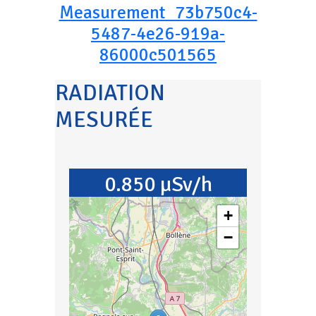
Measurement_73b750c4-
5487-4e26-919a-
86000c501565
RADIATION
MESURÉE
0.850 µSv/h
+
−