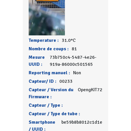
Temperature :
31.0°C
Nombre de coups :
81
Mesure
73b750c4-5487-4e26-
UUID :
919a-86000c501565
Reporting manuel :
Non
Capteur/ ID :
00233
Capteur / Version du
OpengKIT72
Firmware :
Capteur / Type :
Capteur / Type de tube :
Smartphone
be59b8b8012c1d1e
/ UUID :