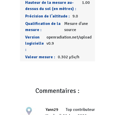
Hauteur de la mesure au-
1.00
dessus du sol (en mètres) :
Précision de l'altitude :
9.0
Qualification de la
Mesure d'une
mesure :
source
Version
openradiation.net/upload
logicielle
v0.9
:
Valeur mesure :
0.302 µSv/h
Commentaires :
Yann29
Top contributeur