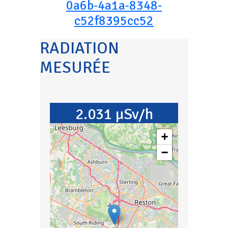
0a6b-4a1a-8348-
c52f8395cc52
RADIATION
MESURÉE
2.031 µSv/h
+
−