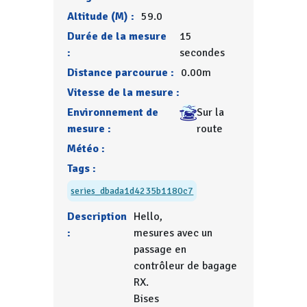
Altitude (M) :
59.0
Durée de la mesure
15
:
secondes
Distance parcourue :
0.00m
Vitesse de la mesure :
Environnement de
Sur la
mesure :
route
Météo :
Tags :
series_dbada1d4235b1180c7
Description
Hello,
:
mesures avec un
passage en
contrôleur de bagage
RX.
Bises