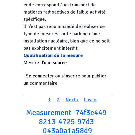
code correspond à un transport de
matières radioactives de faible activité
spécifique.
Il n'est pas recommandé de réaliser ce
type de mesures sur le parking d'une
installation nucléaire, bien que ce ne soit
pas explicitement interdit.
Qualification de la mesure
Mesure d'une source
Se connecter
ou
s'inscrire
pour publier
un commentaire
Pagination
Page courante
Page
Page suivante
Dernière page
1
2
Next ›
Last »
Measurement_74f3c449-
8213-4725-97d3-
043a0a1a58d9