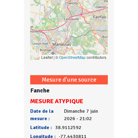
Leaflet | ©
OpenStreetMap
contributors
Mesure d'une source
Fanche
MESURE ATYPIQUE
Date de la
Dimanche 7 juin
mesure :
2026 - 21:02
Latitude :
38.9112592
Longitude :
-77.4430811