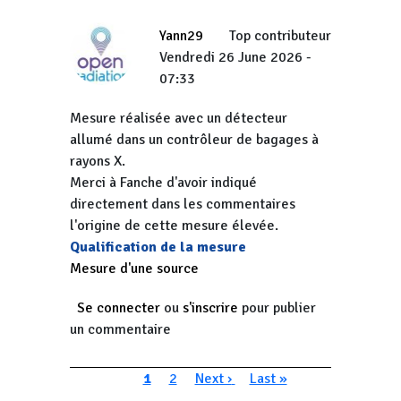
Yann29
Top contributeur
Vendredi 26 June 2026 -
07:33
Mesure réalisée avec un détecteur
allumé dans un contrôleur de bagages à
rayons X.
Merci à Fanche d'avoir indiqué
directement dans les commentaires
l'origine de cette mesure élevée.
Qualification de la mesure
Mesure d'une source
Se connecter
ou
s'inscrire
pour publier
un commentaire
Pagination
Page courante
Page
Page suivante
Dernière page
1
2
Next ›
Last »