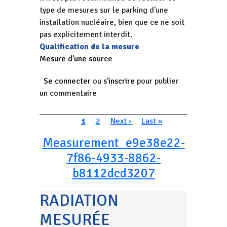
type de mesures sur le parking d'une
installation nucléaire, bien que ce ne soit
pas explicitement interdit.
Qualification de la mesure
Mesure d'une source
Se connecter
ou
s'inscrire
pour publier
un commentaire
Pagination
Page courante
Page
Page suivante
Dernière page
1
2
Next ›
Last »
Measurement_e9e38e22-
7f86-4933-8862-
b8112dcd3207
RADIATION
MESURÉE