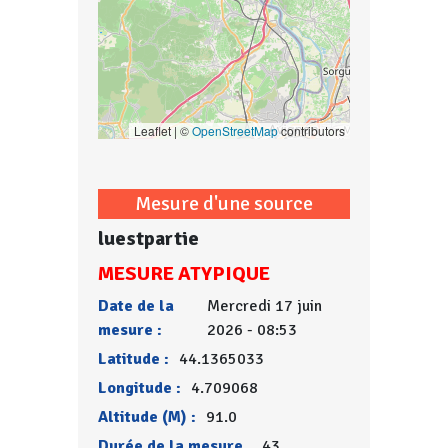
Leaflet | ©
OpenStreetMap
contributors
Mesure d'une source
luestpartie
MESURE ATYPIQUE
Date de la
Mercredi 17 juin
mesure :
2026 - 08:53
Latitude :
44.1365033
Longitude :
4.709068
Altitude (M) :
91.0
Durée de la mesure
43