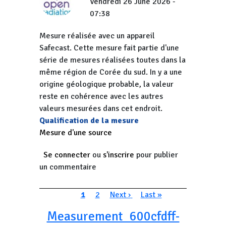
Vendredi 26 June 2026 -
07:38
Mesure réalisée avec un appareil
Safecast. Cette mesure fait partie d'une
série de mesures réalisées toutes dans la
même région de Corée du sud. In y a une
origine géologique probable, la valeur
reste en cohérence avec les autres
valeurs mesurées dans cet endroit.
Qualification de la mesure
Mesure d'une source
Se connecter
ou
s'inscrire
pour publier
un commentaire
Pagination
Page courante
Page
Page suivante
Dernière page
1
2
Next ›
Last »
Measurement_600cfdff-