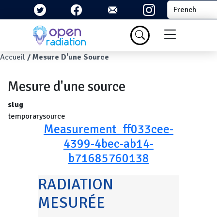
Aller au contenu principal
Select your la
Menu du com
Fil d'Ariane
Accueil
Mesure D'une Source
Mesure d'une source
slug
temporarysource
Measurement_ff033cee-
4399-4bec-ab14-
b71685760138
RADIATION
MESURÉE