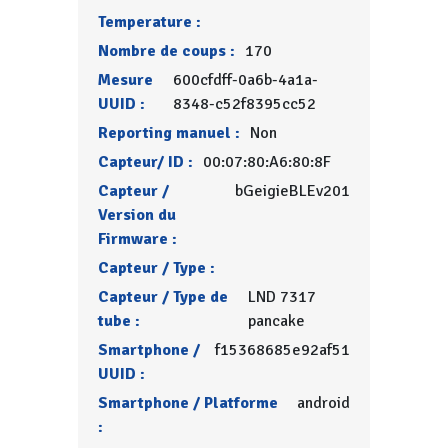
Temperature :
Nombre de coups :
170
Mesure
600cfdff-0a6b-4a1a-
UUID :
8348-c52f8395cc52
Reporting manuel :
Non
Capteur/ ID :
00:07:80:A6:80:8F
Capteur /
bGeigieBLEv201
Version du
Firmware :
Capteur / Type :
Capteur / Type de
LND 7317
tube :
pancake
Smartphone /
f15368685e92af51
UUID :
Smartphone / Platforme
android
: