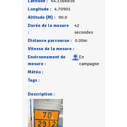
Latitude :
44.1366836
Longitude :
4.70901
Altitude (M) :
90.0
Durée de la mesure
42
:
secondes
Distance parcourue :
0.00m
Vitesse de la mesure :
Environnement de
En
mesure :
campagne
Météo :
Tags :
Description :