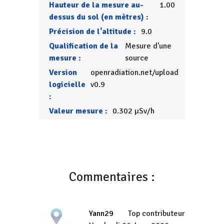
Hauteur de la mesure au-
1.00
dessus du sol (en mètres) :
Précision de l'altitude :
9.0
Qualification de la
Mesure d'une
mesure :
source
Version
openradiation.net/upload
logicielle
v0.9
:
Valeur mesure :
0.302 µSv/h
Commentaires :
Yann29
Top contributeur