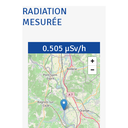
RADIATION
MESURÉE
0.505 µSv/h
+
−