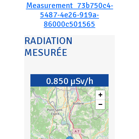
Measurement_73b750c4-
5487-4e26-919a-
86000c501565
RADIATION
MESURÉE
0.850 µSv/h
+
−