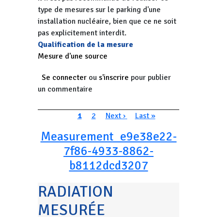
type de mesures sur le parking d'une
installation nucléaire, bien que ce ne soit
pas explicitement interdit.
Qualification de la mesure
Mesure d'une source
Se connecter
ou
s'inscrire
pour publier
un commentaire
Pagination
Page courante
Page
Page suivante
Dernière page
1
2
Next ›
Last »
Measurement_e9e38e22-
7f86-4933-8862-
b8112dcd3207
RADIATION
MESURÉE