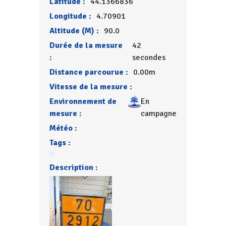
Latitude :
44.1366836
Longitude :
4.70901
Altitude (M) :
90.0
Durée de la mesure
42
:
secondes
Distance parcourue :
0.00m
Vitesse de la mesure :
Environnement de
En
mesure :
campagne
Météo :
Tags :
Description :