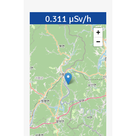
0.311 µSv/h
+
−