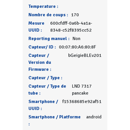
Temperature :
Nombre de coups :
170
Mesure
600cfdff-0a6b-4a1a-
UUID :
8348-c52f8395cc52
Reporting manuel :
Non
Capteur/ ID :
00:07:80:A6:80:8F
Capteur /
bGeigieBLEv201
Version du
Firmware :
Capteur / Type :
Capteur / Type de
LND 7317
tube :
pancake
Smartphone /
f15368685e92af51
UUID :
Smartphone / Platforme
android
: