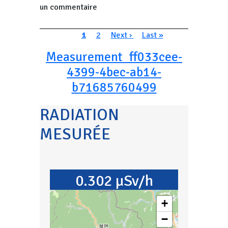
un commentaire
Pagination
Page courante
Page
Page suivante
Dernière page
1
2
Next ›
Last »
Measurement_ff033cee-
4399-4bec-ab14-
b71685760499
RADIATION
MESURÉE
0.302 µSv/h
+
−