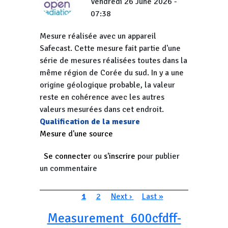
Vendredi 26 June 2026 -
07:38
Mesure réalisée avec un appareil
Safecast. Cette mesure fait partie d'une
série de mesures réalisées toutes dans la
même région de Corée du sud. In y a une
origine géologique probable, la valeur
reste en cohérence avec les autres
valeurs mesurées dans cet endroit.
Qualification de la mesure
Mesure d'une source
Se connecter
ou
s'inscrire
pour publier
un commentaire
Pagination
Page courante
Page
Page suivante
Dernière page
1
2
Next ›
Last »
Measurement_600cfdff-