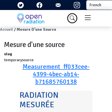
Aller au contenu principal
Select your la
Menu du com
Fil d'Ariane
Accueil
Mesure D'une Source
Mesure d'une source
slug
temporarysource
Measurement_ff033cee-
4399-4bec-ab14-
b71685760138
RADIATION
MESURÉE