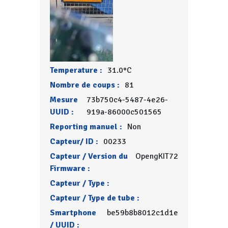
Temperature :
31.0°C
Nombre de coups :
81
Mesure
73b750c4-5487-4e26-
UUID :
919a-86000c501565
Reporting manuel :
Non
Capteur/ ID :
00233
Capteur / Version du
OpengKIT72
Firmware :
Capteur / Type :
Capteur / Type de tube :
Smartphone
be59b8b8012c1d1e
/ UUID :