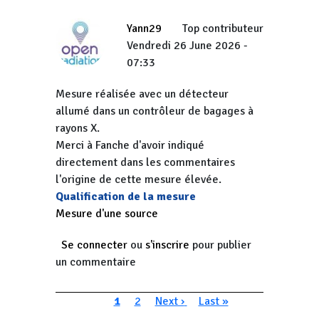
Yann29
Top contributeur
Vendredi 26 June 2026 -
07:33
Mesure réalisée avec un détecteur
allumé dans un contrôleur de bagages à
rayons X.
Merci à Fanche d'avoir indiqué
directement dans les commentaires
l'origine de cette mesure élevée.
Qualification de la mesure
Mesure d'une source
Se connecter
ou
s'inscrire
pour publier
un commentaire
Pagination
Page courante
Page
Page suivante
Dernière page
1
2
Next ›
Last »