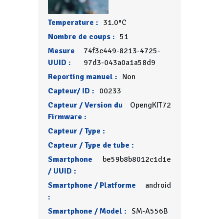
Temperature :
31.0°C
Nombre de coups :
51
Mesure
74f3c449-8213-4725-
UUID :
97d3-043a0a1a58d9
Reporting manuel :
Non
Capteur/ ID :
00233
Capteur / Version du
OpengKIT72
Firmware :
Capteur / Type :
Capteur / Type de tube :
Smartphone
be59b8b8012c1d1e
/ UUID :
Smartphone / Platforme
android
:
Smartphone / Model :
SM-A556B