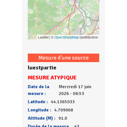
Leaflet | ©
OpenStreetMap
contributors
Mesure d'une source
luestpartie
MESURE ATYPIQUE
Date de la
Mercredi 17 juin
mesure :
2026 - 08:53
Latitude :
44.1365033
Longitude :
4.709068
Altitude (M) :
91.0
Durée de la mesure
43