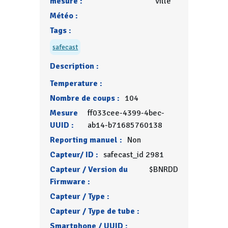
mesure :
ville
Météo :
Tags :
safecast
Description :
Temperature :
Nombre de coups :
104
Mesure
ff033cee-4399-4bec-
UUID :
ab14-b71685760138
Reporting manuel :
Non
Capteur/ ID :
safecast_id 2981
Capteur / Version du
$BNRDD
Firmware :
Capteur / Type :
Capteur / Type de tube :
Smartphone / UUID :