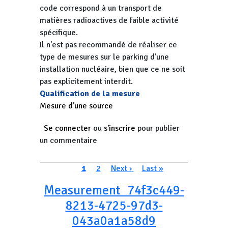
code correspond à un transport de
matières radioactives de faible activité
spécifique.
Il n'est pas recommandé de réaliser ce
type de mesures sur le parking d'une
installation nucléaire, bien que ce ne soit
pas explicitement interdit.
Qualification de la mesure
Mesure d'une source
Se connecter
ou
s'inscrire
pour publier
un commentaire
Pagination
Page courante
Page
Page suivante
Dernière page
1
2
Next ›
Last »
Measurement_74f3c449-
8213-4725-97d3-
043a0a1a58d9