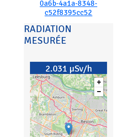
0a6b-4a1a-8348-
c52f8395cc52
RADIATION
MESURÉE
2.031 µSv/h
+
−