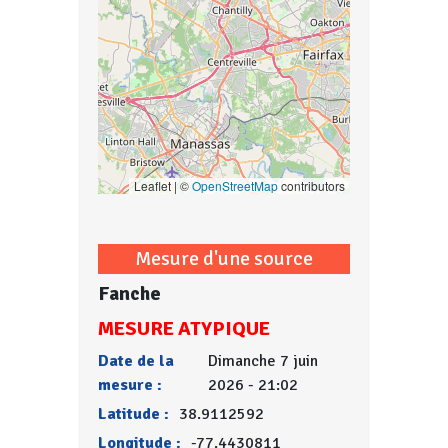
Leaflet | ©
OpenStreetMap
contributors
Mesure d'une source
Fanche
MESURE ATYPIQUE
Date de la
Dimanche 7 juin
mesure :
2026 - 21:02
Latitude :
38.9112592
Longitude :
-77.4430811