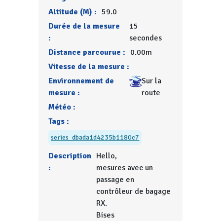
Altitude (M) :
59.0
Durée de la mesure
15
:
secondes
Distance parcourue :
0.00m
Vitesse de la mesure :
Environnement de
Sur la
mesure :
route
Météo :
Tags :
series_dbada1d4235b1180c7
Description
Hello,
:
mesures avec un
passage en
contrôleur de bagage
RX.
Bises